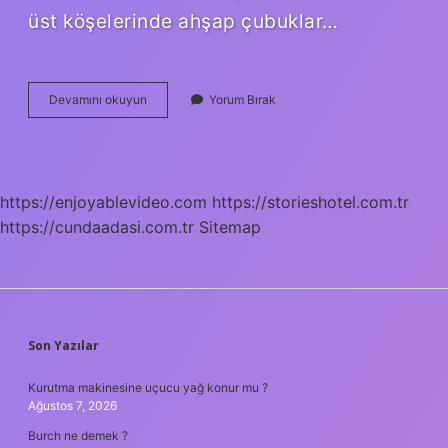
üst köşelerinde ahşap çubuklar…
Bendir
Devamını okuyun
Yorum Bırak
Hangi
Tür
Müzik
Aleti
https://enjoyablevideo.com
https://storieshotel.com.tr
https://cundaadasi.com.tr
Sitemap
SIDEBAR
Son Yazılar
Kurutma makinesine uçucu yağ konur mu ?
Ağustos 7, 2026
Burch ne demek ?