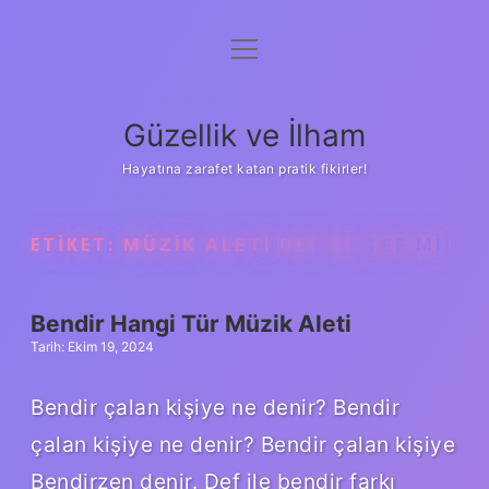
menüyü
Anasayfa
aç
Gizlilik Politikası
Güzellik ve İlham
Yasal Uyarı
Hayatına zarafet katan pratik fikirler!
Hakkımızda
ETIKET:
MÜZIK ALETI DEF MI TEF MI
Bendir Hangi Tür Müzik Aleti
Tarih: Ekim 19, 2024
Bendir çalan kişiye ne denir? Bendir
çalan kişiye ne denir? Bendir çalan kişiye
Bendirzen denir. Def ile bendir farkı