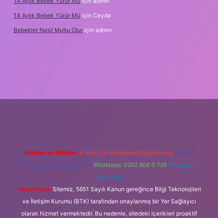
14 Aylık Bebek Yürür Mü
için
admin
14 Aylık Bebek Yürür Mü
için
Ceyda
Bebekler Nasil Mutlu Olur
için
admin
yz/
Reklam ve İletişim:
E-mail:
backlinkpaneli@gmail.com
Teams:
forumhizmeti@gmail.com
Whatsapp: 0262 606 0 726
Telegram:
@karabul
Yasal Uyarı:
Sitemiz, 5651 Sayılı Kanun gereğince Bilgi Teknolojileri
ve İletişim Kurumu (BTK) tarafından onaylanmış bir Yer Sağlayıcı
olarak hizmet vermektedir. Bu nedenle, sitedeki içerikleri proaktif