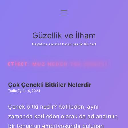
menüyü
Anasayfa
aç
Gizlilik Politikası
Güzellik ve İlham
Yasal Uyarı
Hayatına zarafet katan pratik fikirler!
Hakkımızda
ETIKET:
MUZ NEDEN TEK ÇENEKLI
Çok Çenekli Bitkiler Nelerdir
Tarih: Eylül 16, 2024
Çenek bitki nedir? Kotiledon, aynı
zamanda kotiledon olarak da adlandırılır,
bir tohumun embriyosunda bulunan