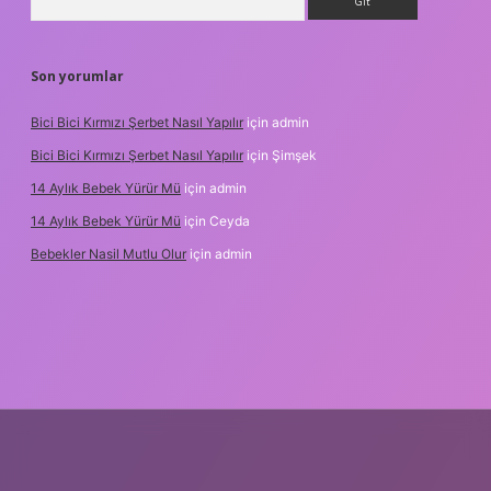
Son yorumlar
Bici Bici Kırmızı Şerbet Nasıl Yapılır
için
admin
Bici Bici Kırmızı Şerbet Nasıl Yapılır
için
Şimşek
14 Aylık Bebek Yürür Mü
için
admin
14 Aylık Bebek Yürür Mü
için
Ceyda
Bebekler Nasil Mutlu Olur
için
admin
z/