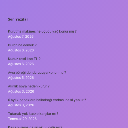
SIDEBAR
Son Yazılar
Kurutma makinesine uçucu yağ konur mu ?
Ağustos 7, 2026
Burch ne demek ?
Ağustos 6, 2026
Kuduz testi kaç TL ?
Ağustos 6, 2026
Avcı böreği dondurucuya konur mu ?
Ağustos 5, 2026
Akrilik boya neden kurur ?
Ağustos 3, 2026
6 aylık bebeklere balkabağı çorbası nasıl yapılır ?
Ağustos 3, 2026
Tutanak yok kasko karşılar mı ?
Temmuz 29, 2026
Kas sıkışmasına sıcak iyi gelir mi ?