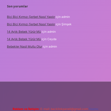
Son yorumlar
Bici Bici Kırmızı Şerbet Nasıl Yapılır
için
admin
Bici Bici Kırmızı Şerbet Nasıl Yapılır
için
Şimşek
14 Aylık Bebek Yürür Mü
için
admin
14 Aylık Bebek Yürür Mü
için
Ceyda
Bebekler Nasil Mutlu Olur
için
admin
z/
Reklam ve İletişim:
E-mail:
backlinkpaneli@gmail.com
Teams: