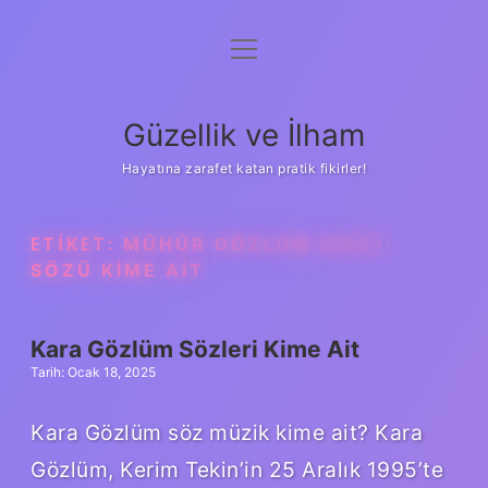
menüyü
Anasayfa
aç
Gizlilik Politikası
Güzellik ve İlham
Yasal Uyarı
Hayatına zarafet katan pratik fikirler!
Hakkımızda
ETIKET:
MÜHÜR GÖZLÜM ŞARKI
SÖZÜ KIME AIT
Kara Gözlüm Sözleri Kime Ait
Tarih: Ocak 18, 2025
Kara Gözlüm söz müzik kime ait? Kara
Gözlüm, Kerim Tekin’in 25 Aralık 1995’te