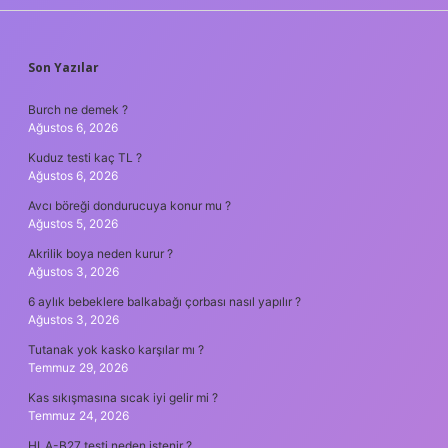
SIDEBAR
Son Yazılar
Burch ne demek ?
Ağustos 6, 2026
Kuduz testi kaç TL ?
Ağustos 6, 2026
Avcı böreği dondurucuya konur mu ?
Ağustos 5, 2026
Akrilik boya neden kurur ?
Ağustos 3, 2026
6 aylık bebeklere balkabağı çorbası nasıl yapılır ?
Ağustos 3, 2026
Tutanak yok kasko karşılar mı ?
Temmuz 29, 2026
Kas sıkışmasına sıcak iyi gelir mi ?
Temmuz 24, 2026
HLA-B27 testi neden istenir ?