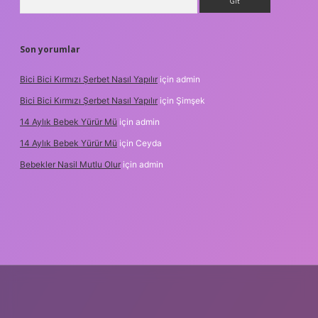
Son yorumlar
Bici Bici Kırmızı Şerbet Nasıl Yapılır
için
admin
Bici Bici Kırmızı Şerbet Nasıl Yapılır
için
Şimşek
14 Aylık Bebek Yürür Mü
için
admin
14 Aylık Bebek Yürür Mü
için
Ceyda
Bebekler Nasil Mutlu Olur
için
admin
z/