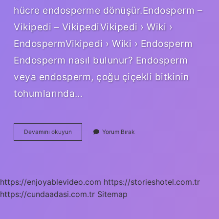
hücre endosperme dönüşür.Endosperm –
Vikipedi – VikipediVikipedi › Wiki ›
EndospermVikipedi › Wiki › Endosperm
Endosperm nasıl bulunur? Endosperm
veya endosperm, çoğu çiçekli bitkinin
tohumlarında…
Endosperm
Devamını okuyun
Yorum Bırak
Nasıl
Oluşur
https://enjoyablevideo.com
https://storieshotel.com.tr
https://cundaadasi.com.tr
Sitemap