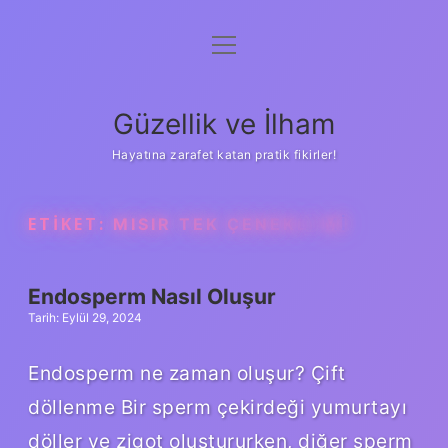
menüyü
Anasayfa
aç
Gizlilik Politikası
Güzellik ve İlham
Yasal Uyarı
Hayatına zarafet katan pratik fikirler!
Hakkımızda
ETIKET:
MISIR TEK ÇENEKLI MI
Endosperm Nasıl Oluşur
Tarih: Eylül 29, 2024
Endosperm ne zaman oluşur? Çift
döllenme Bir sperm çekirdeği yumurtayı
döller ve zigot oluştururken, diğer sperm