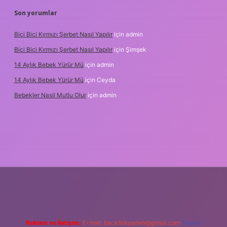
Son yorumlar
Bici Bici Kırmızı Şerbet Nasıl Yapılır
için
admin
Bici Bici Kırmızı Şerbet Nasıl Yapılır
için
Şimşek
14 Aylık Bebek Yürür Mü
için
admin
14 Aylık Bebek Yürür Mü
için
Ceyda
Bebekler Nasil Mutlu Olur
için
admin
z/
Reklam ve İletişim:
E-mail:
backlinkpaneli@gmail.com
Teams: