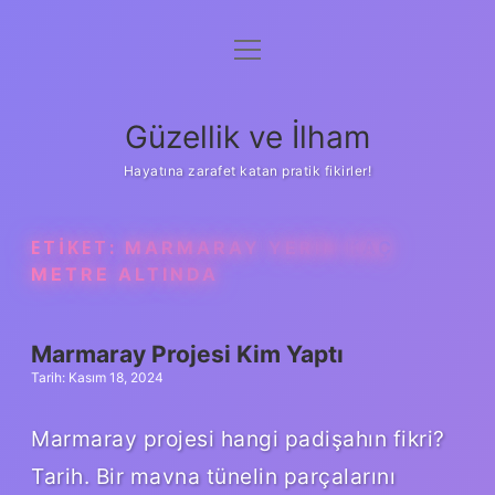
menüyü
Anasayfa
aç
Gizlilik Politikası
Güzellik ve İlham
Yasal Uyarı
Hayatına zarafet katan pratik fikirler!
Hakkımızda
ETIKET:
MARMARAY YERIN KAÇ
METRE ALTINDA
Marmaray Projesi Kim Yaptı
Tarih: Kasım 18, 2024
Marmaray projesi hangi padişahın fikri?
Tarih. Bir mavna tünelin parçalarını