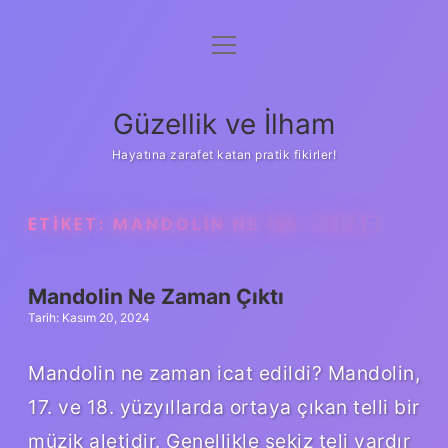
menüyü
Anasayfa
aç
Gizlilik Politikası
Güzellik ve İlham
Yasal Uyarı
Hayatına zarafet katan pratik fikirler!
Hakkımızda
ETIKET:
MANDOLIN NE IŞE YARAR
Mandolin Ne Zaman Çıktı
Tarih: Kasım 20, 2024
Mandolin ne zaman icat edildi? Mandolin,
17. ve 18. yüzyıllarda ortaya çıkan telli bir
müzik aletidir. Genellikle sekiz teli vardır