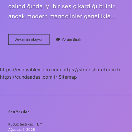
çalındığında iyi bir ses çıkardığı bilinir,
ancak modern mandolinler genellikle…
Mandolin
Devamını okuyun
Yorum Bırak
Ne
Zaman
Çıktı
https://enjoyablevideo.com
https://storieshotel.com.tr
https://cundaadasi.com.tr
Sitemap
SIDEBAR
Son Yazılar
Kuduz testi kaç TL ?
Ağustos 6, 2026