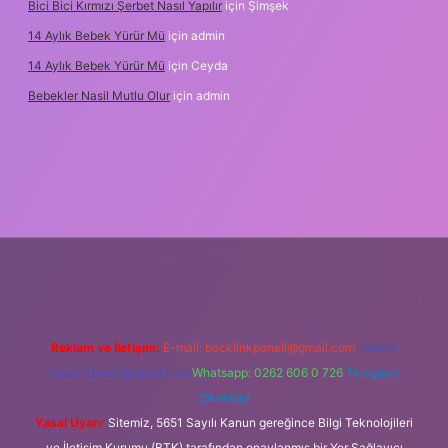
Bici Bici Kırmızı Şerbet Nasıl Yapılır
için
Şimşek
14 Aylık Bebek Yürür Mü
için
admin
14 Aylık Bebek Yürür Mü
için
Ceyda
Bebekler Nasil Mutlu Olur
için
admin
yz/
Reklam ve İletişim:
E-mail:
backlinkpaneli@gmail.com
Teams:
forumhizmeti@gmail.com
Whatsapp: 0262 606 0 726
Telegram:
@karabul
Yasal Uyarı:
Sitemiz, 5651 Sayılı Kanun gereğince Bilgi Teknolojileri
ve İletişim Kurumu (BTK) tarafından onaylanmış bir Yer Sağlayıcı