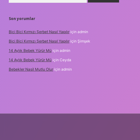
Son yorumlar
Bici Bici Kırmızı Şerbet Nasıl Yapılır
için
admin
Bici Bici Kırmızı Şerbet Nasıl Yapılır
için
Şimşek
14 Aylık Bebek Yürür Mü
için
admin
14 Aylık Bebek Yürür Mü
için
Ceyda
Bebekler Nasil Mutlu Olur
için
admin
z/