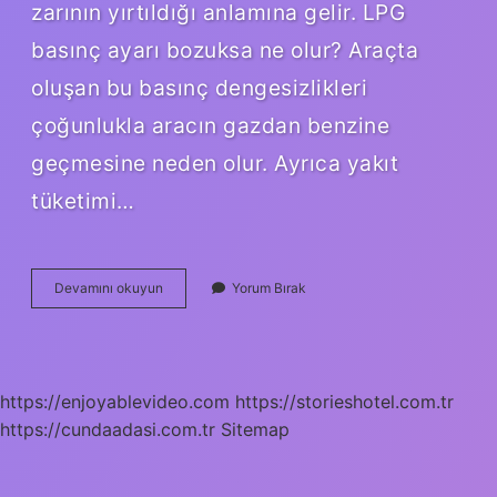
zarının yırtıldığı anlamına gelir. LPG
basınç ayarı bozuksa ne olur? Araçta
oluşan bu basınç dengesizlikleri
çoğunlukla aracın gazdan benzine
geçmesine neden olur. Ayrıca yakıt
tüketimi…
Lpg
Devamını okuyun
Yorum Bırak
Diyafram
Ne
Işe
Yarar
https://enjoyablevideo.com
https://storieshotel.com.tr
https://cundaadasi.com.tr
Sitemap