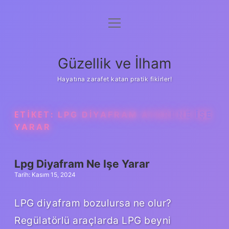
menüyü
Anasayfa
aç
Gizlilik Politikası
Güzellik ve İlham
Yasal Uyarı
Hayatına zarafet katan pratik fikirler!
Hakkımızda
ETIKET:
LPG DIYAFRAM AYARI NE IŞE
YARAR
Lpg Diyafram Ne Işe Yarar
Tarih: Kasım 15, 2024
LPG diyafram bozulursa ne olur?
Regülatörlü araçlarda LPG beyni