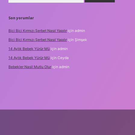
Son yorumlar
Bici Bici Kırmızı Şerbet Nasıl Yapılır
için
admin
Bici Bici Kırmızı Şerbet Nasıl Yapılır
için
Şimşek
14 Aylık Bebek Yürür Mü
için
admin
14 Aylık Bebek Yürür Mü
için
Ceyda
Bebekler Nasil Mutlu Olur
için
admin
z/