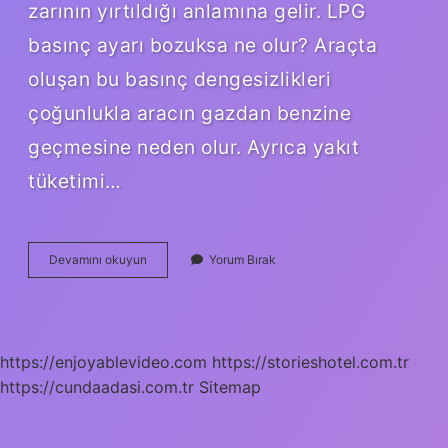
zarının yırtıldığı anlamına gelir. LPG
basınç ayarı bozuksa ne olur? Araçta
oluşan bu basınç dengesizlikleri
çoğunlukla aracın gazdan benzine
geçmesine neden olur. Ayrıca yakıt
tüketimi…
Lpg
Devamını okuyun
Yorum Bırak
Diyafram
Ne
Işe
Yarar
https://enjoyablevideo.com
https://storieshotel.com.tr
https://cundaadasi.com.tr
Sitemap