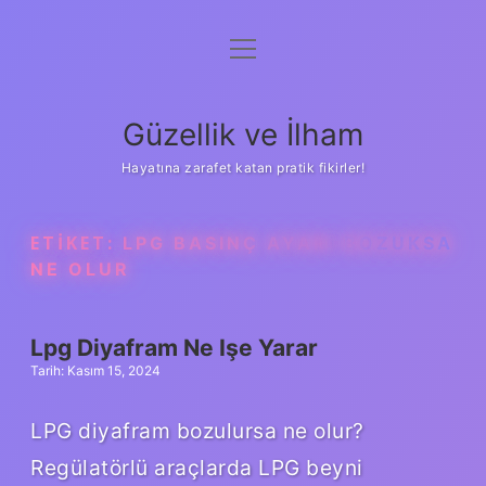
menüyü
Anasayfa
aç
Gizlilik Politikası
Güzellik ve İlham
Yasal Uyarı
Hayatına zarafet katan pratik fikirler!
Hakkımızda
ETIKET:
LPG BASINÇ AYARI BOZUKSA
NE OLUR
Lpg Diyafram Ne Işe Yarar
Tarih: Kasım 15, 2024
LPG diyafram bozulursa ne olur?
Regülatörlü araçlarda LPG beyni