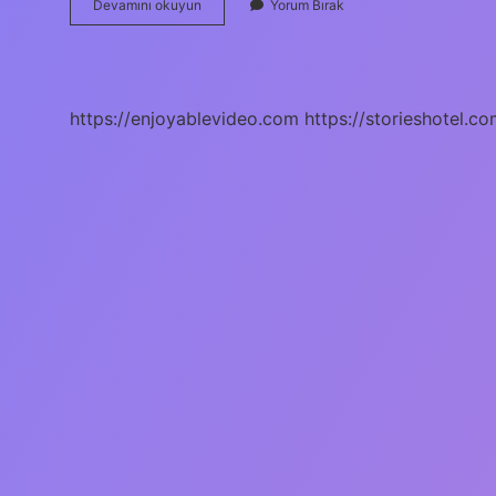
Lojistik
Devamını okuyun
Yorum Bırak
Lise
Mezunu
Ne
Iş
Yapar
https://enjoyablevideo.com
https://storieshotel.co