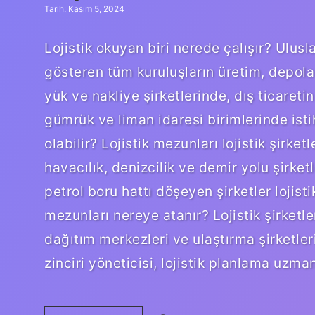
Tarih: Kasım 5, 2024
Lojistik okuyan biri nerede çalışır? Ulusla
gösteren tüm kuruluşların üretim, depol
yük ve nakliye şirketlerinde, dış ticare
gümrük ve liman idaresi birimlerinde istih
olabilir? Lojistik mezunları lojistik şirke
havacılık, denizcilik ve demir yolu şirket
petrol boru hattı döşeyen şirketler lojist
mezunları nereye atanır? Lojistik şirketler
dağıtım merkezleri ve ulaştırma şirketleri 
zinciri yöneticisi, lojistik planlama uzm