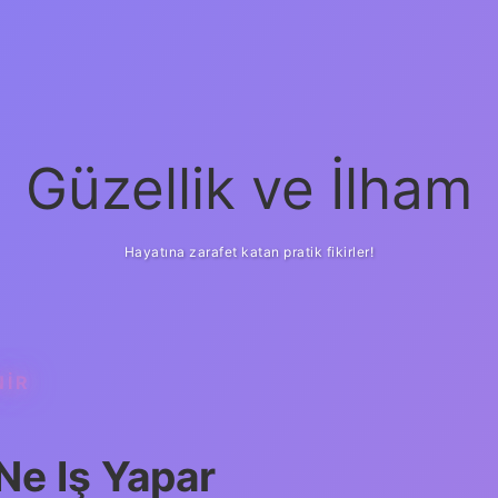
Güzellik ve İlham
Hayatına zarafet katan pratik fikirler!
NIR
ilbet yeni giriş
güven
Ne Iş Yapar