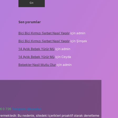
Son yorumlar
Bici Bici Kırmızı Şerbet Nasıl Yapılır
için
admin
Bici Bici Kırmızı Şerbet Nasıl Yapılır
için
Şimşek
14 Aylık Bebek Yürür Mü
için
admin
14 Aylık Bebek Yürür Mü
için
Ceyda
Bebekler Nasil Mutlu Olur
için
admin
6 0 726
Telegram: @karabul
ermektedir. Bu nedenle, sitedeki içerikleri proaktif olarak denetleme