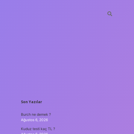
SIDEBAR
Son Yazılar
ilir bahis siteleri
ilbet giriş adresi
www.betexper.xyz/
Burch ne demek ?
Ağustos 6, 2026
Kuduz testi kaç TL ?