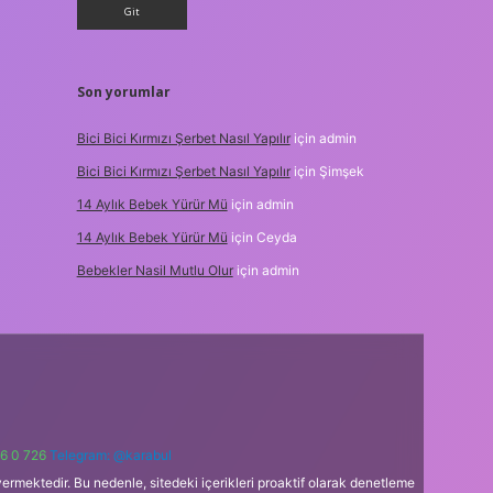
Son yorumlar
Bici Bici Kırmızı Şerbet Nasıl Yapılır
için
admin
Bici Bici Kırmızı Şerbet Nasıl Yapılır
için
Şimşek
14 Aylık Bebek Yürür Mü
için
admin
14 Aylık Bebek Yürür Mü
için
Ceyda
Bebekler Nasil Mutlu Olur
için
admin
6 0 726
Telegram: @karabul
ermektedir. Bu nedenle, sitedeki içerikleri proaktif olarak denetleme