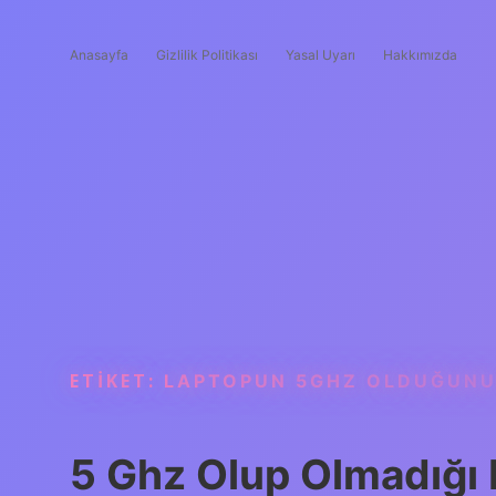
Anasayfa
Gizlilik Politikası
Yasal Uyarı
Hakkımızda
ETIKET:
LAPTOPUN 5GHZ OLDUĞUNU 
5 Ghz Olup Olmadığı N