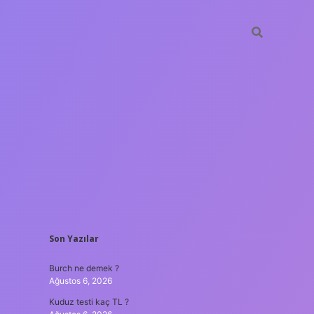
SIDEBAR
Son Yazılar
lir bahis siteleri
ilbet giriş adresi
www.betexper.xyz/
Burch ne demek ?
Ağustos 6, 2026
Kuduz testi kaç TL ?