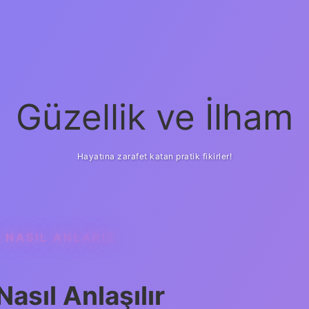
Güzellik ve İlham
Hayatına zarafet katan pratik fikirler!
NASIL ANLARIZ
ilbet yeni giriş
güveni
asıl Anlaşılır