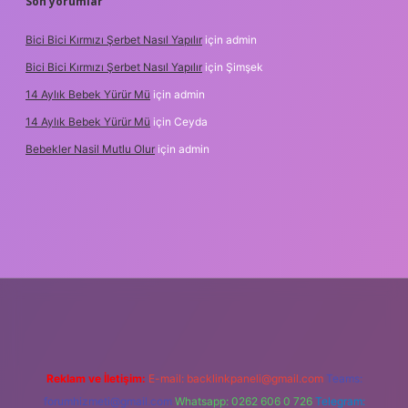
Son yorumlar
Bici Bici Kırmızı Şerbet Nasıl Yapılır
için
admin
Bici Bici Kırmızı Şerbet Nasıl Yapılır
için
Şimşek
14 Aylık Bebek Yürür Mü
için
admin
14 Aylık Bebek Yürür Mü
için
Ceyda
Bebekler Nasil Mutlu Olur
için
admin
z/
Reklam ve İletişim:
E-mail:
backlinkpaneli@gmail.com
Teams:
forumhizmeti@gmail.com
Whatsapp: 0262 606 0 726
Telegram: