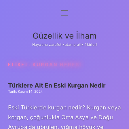
menüyü
Anasayfa
aç
Gizlilik Politikası
Güzellik ve İlham
Yasal Uyarı
Hayatına zarafet katan pratik fikirler!
Hakkımızda
ETIKET:
KURGAN NERESI
Türklere Ait En Eski Kurgan Nedir
Tarih: Kasım 14, 2024
Eski Türklerde kurgan nedir? Kurgan veya
korgan, çoğunlukla Orta Asya ve Doğu
Avrupa’da görülen, yığma höyük ve