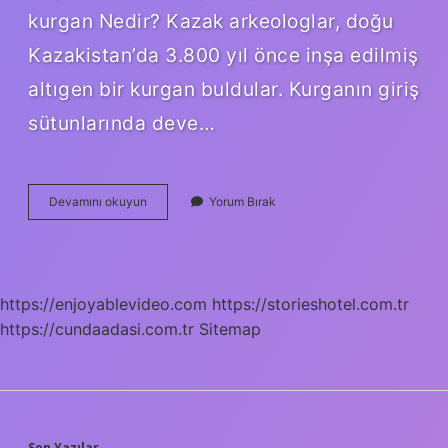
kurgan Nedir? Kazak arkeologlar, doğu
Kazakistan’da 3.800 yıl önce inşa edilmiş
altıgen bir kurgan buldular. Kurganın giriş
sütunlarında deve…
Türklere
Devamını okuyun
Yorum Bırak
Ait
En
Eski
Kurgan
Nedir
https://enjoyablevideo.com
https://storieshotel.com.tr
https://cundaadasi.com.tr
Sitemap
Son Yazılar