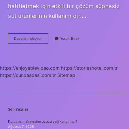
hafifletmek için etkili bir çözüm şüphesiz
süt ürünlerinin kullanımıdır.…
Köy
Devamını okuyun
Yorum Bırak
Biberi
Acı
Olur
Mu
https://enjoyablevideo.com
https://storieshotel.com.tr
https://cundaadasi.com.tr
Sitemap
SIDEBAR
Son Yazılar
Kurutma makinesine uçucu yağ konur mu ?
Ağustos 7, 2026