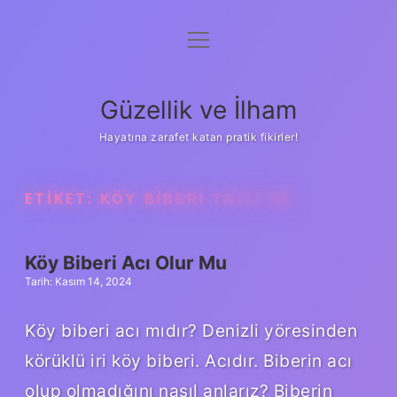
menüyü
Anasayfa
aç
Gizlilik Politikası
Güzellik ve İlham
Yasal Uyarı
Hayatına zarafet katan pratik fikirler!
Hakkımızda
ETIKET:
KÖY BIBERI TATLI MI
Köy Biberi Acı Olur Mu
Tarih: Kasım 14, 2024
Köy biberi acı mıdır? Denizli yöresinden
körüklü iri köy biberi. Acıdır. Biberin acı
olup olmadığını nasıl anlarız? Biberin