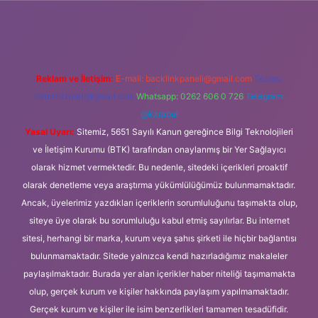
yz/
Reklam ve İletişim:
E-mail:
backlinkpaneli@gmail.com
Teams:
forumhizmeti@gmail.com
Whatsapp: 0262 606 0 726
Telegram:
@karabul
Yasal Uyarı:
Sitemiz, 5651 Sayılı Kanun gereğince Bilgi Teknolojileri
ve İletişim Kurumu (BTK) tarafından onaylanmış bir Yer Sağlayıcı
olarak hizmet vermektedir. Bu nedenle, sitedeki içerikleri proaktif
olarak denetleme veya araştırma yükümlülüğümüz bulunmamaktadır.
Ancak, üyelerimiz yazdıkları içeriklerin sorumluluğunu taşımakta olup,
siteye üye olarak bu sorumluluğu kabul etmiş sayılırlar. Bu internet
sitesi, herhangi bir marka, kurum veya şahıs şirketi ile hiçbir bağlantısı
bulunmamaktadır. Sitede yalnızca kendi hazırladığımız makaleler
paylaşılmaktadır. Burada yer alan içerikler haber niteliği taşımamakta
olup, gerçek kurum ve kişiler hakkında paylaşım yapılmamaktadır.
Gerçek kurum ve kişiler ile isim benzerlikleri tamamen tesadüfidir.