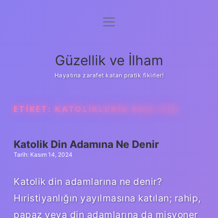
menüyü
Anasayfa
aç
Gizlilik Politikası
Güzellik ve İlham
Yasal Uyarı
Hayatına zarafet katan pratik fikirler!
Hakkımızda
ETIKET:
KATOLIKLERIN BAŞI KIM
Katolik Din Adamına Ne Denir
Tarih: Kasım 14, 2024
Katolik din adamlarına ne denir?
Hıristiyanlığın yayılmasına katılan; rahip,
papaz veya din adamlarına da misyoner