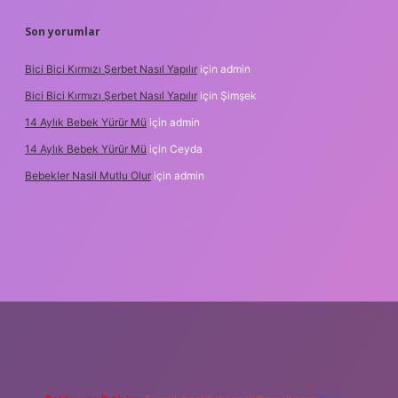
Son yorumlar
Bici Bici Kırmızı Şerbet Nasıl Yapılır
için
admin
Bici Bici Kırmızı Şerbet Nasıl Yapılır
için
Şimşek
14 Aylık Bebek Yürür Mü
için
admin
14 Aylık Bebek Yürür Mü
için
Ceyda
Bebekler Nasil Mutlu Olur
için
admin
lbet yeni giriş
güvenilir bahis siteleri
ilbet giriş adresi
www.bete