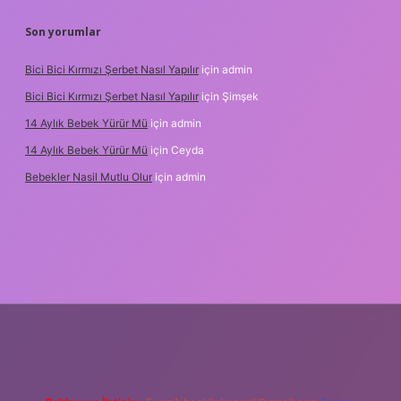
Son yorumlar
Bici Bici Kırmızı Şerbet Nasıl Yapılır
için
admin
Bici Bici Kırmızı Şerbet Nasıl Yapılır
için
Şimşek
14 Aylık Bebek Yürür Mü
için
admin
14 Aylık Bebek Yürür Mü
için
Ceyda
Bebekler Nasil Mutlu Olur
için
admin
/