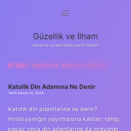
menüyü
Anasayfa
aç
Gizlilik Politikası
Güzellik ve İlham
Yasal Uyarı
Hayatına zarafet katan pratik fikirler!
Hakkımızda
ETIKET:
KATOLIK PAPAZI KIMDIR
Katolik Din Adamına Ne Denir
Tarih: Kasım 14, 2024
Katolik din adamlarına ne denir?
Hıristiyanlığın yayılmasına katılan; rahip,
papaz veya din adamlarına da misyoner