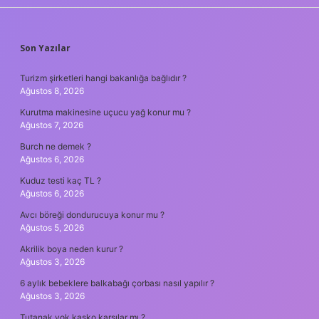
SIDEBAR
Son Yazılar
Turizm şirketleri hangi bakanlığa bağlıdır ?
Ağustos 8, 2026
Kurutma makinesine uçucu yağ konur mu ?
Ağustos 7, 2026
Burch ne demek ?
Ağustos 6, 2026
Kuduz testi kaç TL ?
Ağustos 6, 2026
Avcı böreği dondurucuya konur mu ?
Ağustos 5, 2026
Akrilik boya neden kurur ?
Ağustos 3, 2026
6 aylık bebeklere balkabağı çorbası nasıl yapılır ?
Ağustos 3, 2026
Tutanak yok kasko karşılar mı ?