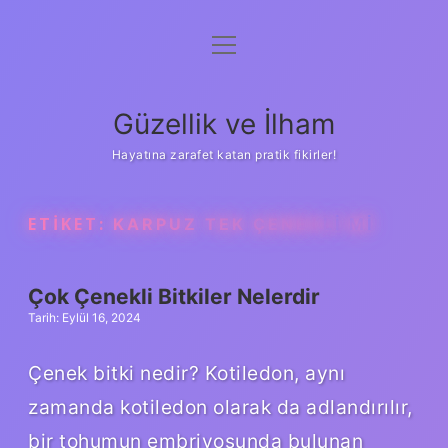
menüyü
Anasayfa
aç
Gizlilik Politikası
Güzellik ve İlham
Yasal Uyarı
Hayatına zarafet katan pratik fikirler!
Hakkımızda
ETIKET:
KARPUZ TEK ÇENEKLI MI
Çok Çenekli Bitkiler Nelerdir
Tarih: Eylül 16, 2024
Çenek bitki nedir? Kotiledon, aynı
zamanda kotiledon olarak da adlandırılır,
bir tohumun embriyosunda bulunan