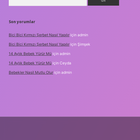
Son yorumlar
Bici Bici Kırmızı Şerbet Nasıl Yapılır
için
admin
Bici Bici Kırmızı Şerbet Nasıl Yapılır
için
Şimşek
14 Aylık Bebek Yürür Mü
için
admin
14 Aylık Bebek Yürür Mü
için
Ceyda
Bebekler Nasil Mutlu Olur
için
admin
/