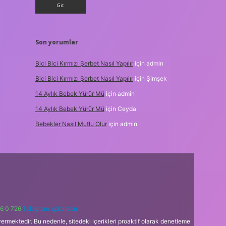
Son yorumlar
Bici Bici Kırmızı Şerbet Nasıl Yapılır
için
admin
Bici Bici Kırmızı Şerbet Nasıl Yapılır
için
Şimşek
14 Aylık Bebek Yürür Mü
için
admin
14 Aylık Bebek Yürür Mü
için
Ceyda
Bebekler Nasil Mutlu Olur
için
admin
6 0 726
Telegram: @karabul
ermektedir. Bu nedenle, sitedeki içerikleri proaktif olarak denetleme