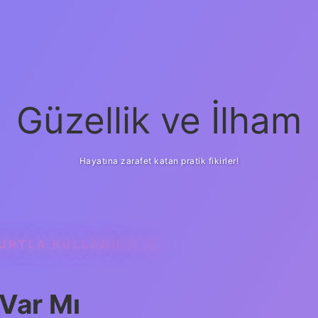
Güzellik ve İlham
Hayatına zarafet katan pratik fikirler!
URTLA KULLANILIR MI
ilbet yeni giriş
güveni
 Var Mı