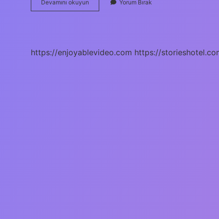
Karnıyarık
Devamını okuyun
Yorum Bırak
Otu
Zararı
Var
Mı
https://enjoyablevideo.com
https://storieshotel.co