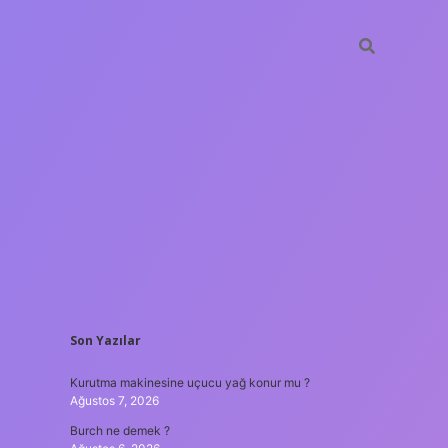
SIDEBAR
Son Yazılar
lir bahis siteleri
ilbet giriş adresi
www.betexper.xyz/
Kurutma makinesine uçucu yağ konur mu ?
Ağustos 7, 2026
Burch ne demek ?