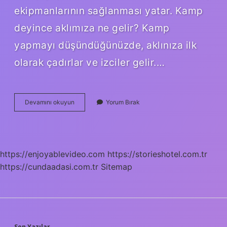
ekipmanlarının sağlanması yatar. Kamp
deyince aklımıza ne gelir? Kamp
yapmayı düşündüğünüzde, aklınıza ilk
olarak çadırlar ve izciler gelir.…
Kamp
Devamını okuyun
Yorum Bırak
Yapmak
Bize
Ne
Kazandırır
https://enjoyablevideo.com
https://storieshotel.com.tr
https://cundaadasi.com.tr
Sitemap
Son Yazılar