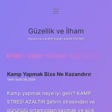
menüyü
Anasayfa
aç
Gizlilik Politikası
Güzellik ve İlham
Yasal Uyarı
Hayatına zarafet katan pratik fikirler!
Hakkımızda
ETIKET:
KAMP YAPMAK HOBI MIDIR
Kamp Yapmak Bize Ne Kazandırır
Tarih: Eylül 29, 2024
Kamp yapmak neye iyi gelir? KAMP
STRESİ AZALTIR Şehrin stresinden ve
gürültülü ortamından kaçmak ve açık