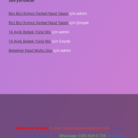
Son yorumlar
Bici Bici Kırmızı Şerbet Nasıl Yapılır
için
admin
Bici Bici Kırmızı Şerbet Nasıl Yapılır
için
Şimşek
14 Aylık Bebek Yürür Mü
için
admin
14 Aylık Bebek Yürür Mü
için
Ceyda
Bebekler Nasil Mutlu Olur
için
admin
yz/
Reklam ve İletişim:
E-mail:
backlinkpaneli@gmail.com
Teams:
forumhizmeti@gmail.com
Whatsapp: 0262 606 0 726
Telegram: