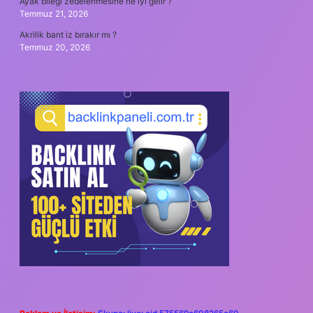
Ayak bileği zedelenmesine ne iyi gelir ?
Temmuz 21, 2026
Akrilik bant iz bırakır mı ?
Temmuz 20, 2026