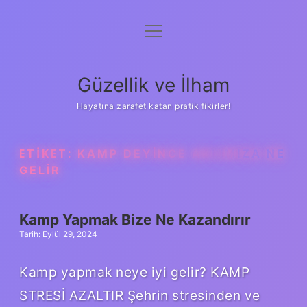
menüyü
Anasayfa
aç
Gizlilik Politikası
Güzellik ve İlham
Yasal Uyarı
Hayatına zarafet katan pratik fikirler!
Hakkımızda
ETIKET:
KAMP DEYINCE AKLIMIZA NE
GELIR
Kamp Yapmak Bize Ne Kazandırır
Tarih: Eylül 29, 2024
Kamp yapmak neye iyi gelir? KAMP
STRESİ AZALTIR Şehrin stresinden ve