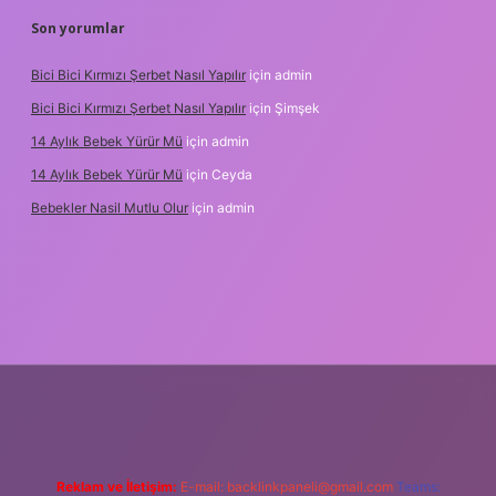
Son yorumlar
Bici Bici Kırmızı Şerbet Nasıl Yapılır
için
admin
Bici Bici Kırmızı Şerbet Nasıl Yapılır
için
Şimşek
14 Aylık Bebek Yürür Mü
için
admin
14 Aylık Bebek Yürür Mü
için
Ceyda
Bebekler Nasil Mutlu Olur
için
admin
z/
Reklam ve İletişim:
E-mail:
backlinkpaneli@gmail.com
Teams: