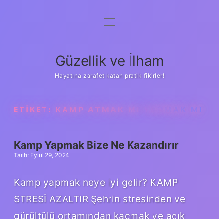
menüyü
Anasayfa
aç
Gizlilik Politikası
Güzellik ve İlham
Yasal Uyarı
Hayatına zarafet katan pratik fikirler!
Hakkımızda
ETIKET:
KAMP ATMAK MI YAPMAK MI
Kamp Yapmak Bize Ne Kazandırır
Tarih: Eylül 29, 2024
Kamp yapmak neye iyi gelir? KAMP
STRESİ AZALTIR Şehrin stresinden ve
gürültülü ortamından kaçmak ve açık