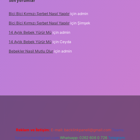
Son yorumlar
Bici Bici Kırmızı Şerbet Nasıl Yapılır
için
admin
Bici Bici Kırmızı Şerbet Nasıl Yapılır
için
Şimşek
14 Aylık Bebek Yürür Mü
için
admin
14 Aylık Bebek Yürür Mü
için
Ceyda
Bebekler Nasil Mutlu Olur
için
admin
yz/
Reklam ve İletişim:
E-mail:
backlinkpaneli@gmail.com
Teams:
forumhizmeti@gmail.com
Whatsapp: 0262 606 0 726
Telegram: