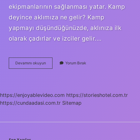
ekipmanlarının sağlanması yatar. Kamp
deyince aklımıza ne gelir? Kamp
yapmayı düşündüğünüzde, aklınıza ilk
olarak çadırlar ve izciler gelir.…
Kamp
Devamını okuyun
Yorum Bırak
Yapmak
Bize
Ne
Kazandırır
https://enjoyablevideo.com
https://storieshotel.com.tr
https://cundaadasi.com.tr
Sitemap
Son Yazılar