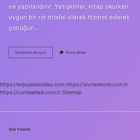
ve yapılandırır. Yetişkinler, kitap okurken
uygun bir rol model olarak hizmet ederek
çocuğun…
Abc
Devamını okuyun
Yorum Bırak
Kitap
Ne
Demek
https://enjoyablevideo.com
https://storieshotel.com.tr
https://cundaadasi.com.tr
Sitemap
SIDEBAR
Son Yazılar