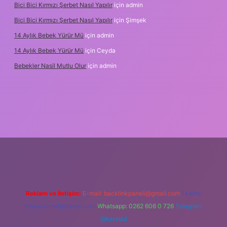
Bici Bici Kırmızı Şerbet Nasıl Yapılır
için
admin
Bici Bici Kırmızı Şerbet Nasıl Yapılır
için
Şimşek
14 Aylık Bebek Yürür Mü
için
admin
14 Aylık Bebek Yürür Mü
için
Ceyda
Bebekler Nasil Mutlu Olur
için
admin
z/
Reklam ve İletişim:
E-mail:
backlinkpaneli@gmail.com
Teams:
forumhizmeti@gmail.com
Whatsapp: 0262 606 0 726
Telegram:
@karabul