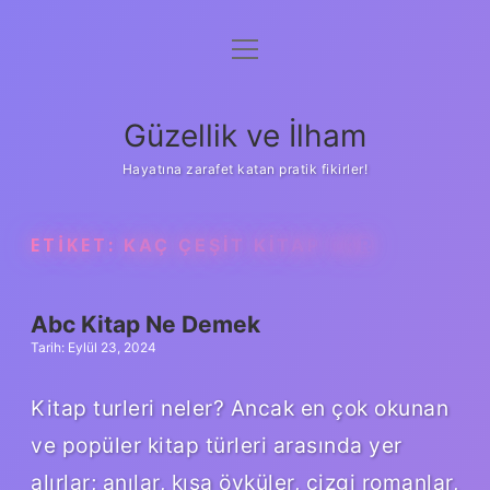
menüyü
Anasayfa
aç
Gizlilik Politikası
Güzellik ve İlham
Yasal Uyarı
Hayatına zarafet katan pratik fikirler!
Hakkımızda
ETIKET:
KAÇ ÇEŞIT KITAP VAR
Abc Kitap Ne Demek
Tarih: Eylül 23, 2024
Kitap turleri neler? Ancak en çok okunan
ve popüler kitap türleri arasında yer
alırlar; anılar, kısa öyküler, çizgi romanlar,