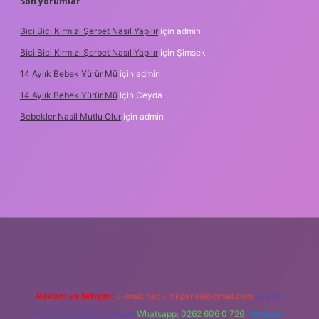
Son yorumlar
Bici Bici Kırmızı Şerbet Nasıl Yapılır
için
admin
Bici Bici Kırmızı Şerbet Nasıl Yapılır
için
Şimşek
14 Aylık Bebek Yürür Mü
için
admin
14 Aylık Bebek Yürür Mü
için
Ceyda
Bebekler Nasil Mutlu Olur
için
admin
z/
Reklam ve İletişim:
E-mail:
backlinkpaneli@gmail.com
Teams:
forumhizmeti@gmail.com
Whatsapp: 0262 606 0 726
Telegram: