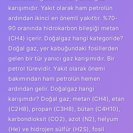
karışımıdır. Yakıt olarak ham petrolün
ardından ikinci en önemli yakıttır. %70-
90 oranında hidrokarbon bileşiği metan
(CH4) içerir. Doğalgaz hangi kategoride?
Doğal gaz, yer kabuğundaki fosillerden
gelen bir tür yanıcı gaz karışımıdır. Bir
petrol türevidir. Yakıt olarak önemi
bakımından ham petrolün hemen
ardından gelir. Doğalgaz hangi
karışımdır? Doğal gaz; metan (CH4), etan
(C2H8), propan (C3H8), bütan (C4H10),
karbondioksit (CO2), azot (N2), helyum
(He) ve hidrojen sülfür (H2S), fosil