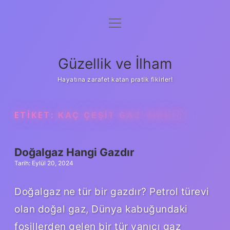
menüyü
Anasayfa
aç
Gizlilik Politikası
Güzellik ve İlham
Yasal Uyarı
Hayatına zarafet katan pratik fikirler!
Hakkımızda
ETIKET:
KAÇ ÇEŞIT GAZ VARDIR
Doğalgaz Hangi Gazdır
Tarih: Eylül 20, 2024
Doğalgaz ne tür bir gazdır? Petrol türevi
olan doğal gaz, Dünya kabuğundaki
fosillerden gelen bir tür yanıcı gaz