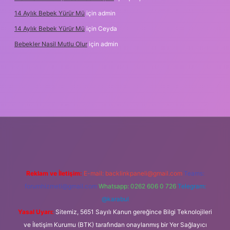
14 Aylık Bebek Yürür Mü
için
admin
14 Aylık Bebek Yürür Mü
için
Ceyda
Bebekler Nasil Mutlu Olur
için
admin
yz/
Reklam ve İletişim:
E-mail:
backlinkpaneli@gmail.com
Teams:
forumhizmeti@gmail.com
Whatsapp: 0262 606 0 726
Telegram:
@karabul
Yasal Uyarı:
Sitemiz, 5651 Sayılı Kanun gereğince Bilgi Teknolojileri
ve İletişim Kurumu (BTK) tarafından onaylanmış bir Yer Sağlayıcı