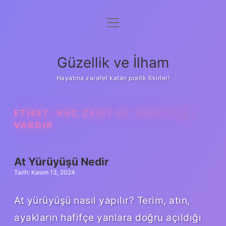
menüyü
Anasayfa
aç
Gizlilik Politikası
Güzellik ve İlham
Yasal Uyarı
Hayatına zarafet katan pratik fikirler!
Hakkımızda
ETIKET:
KAÇ ÇEŞIT AT YÜRÜYÜŞÜ
VARDIR
At Yürüyüşü Nedir
Tarih: Kasım 13, 2024
At yürüyüşü nasıl yapılır? Terim, atın,
ayakların hafifçe yanlara doğru açıldığı