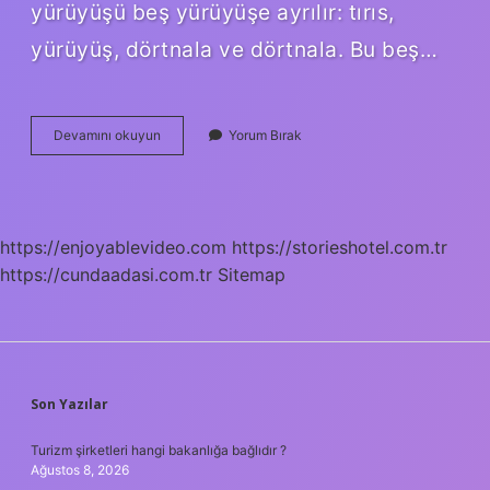
yürüyüşü beş yürüyüşe ayrılır: tırıs,
yürüyüş, dörtnala ve dörtnala. Bu beş…
At
Devamını okuyun
Yorum Bırak
Yürüyüşü
Nedir
https://enjoyablevideo.com
https://storieshotel.com.tr
https://cundaadasi.com.tr
Sitemap
SIDEBAR
Son Yazılar
Turizm şirketleri hangi bakanlığa bağlıdır ?
Ağustos 8, 2026