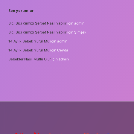
Son yorumlar
Bici Bici Kırmızı Şerbet Nasıl Yapılır
için
admin
Bici Bici Kırmızı Şerbet Nasıl Yapılır
için
Şimşek
14 Aylık Bebek Yürür Mü
için
admin
14 Aylık Bebek Yürür Mü
için
Ceyda
Bebekler Nasil Mutlu Olur
için
admin
z/