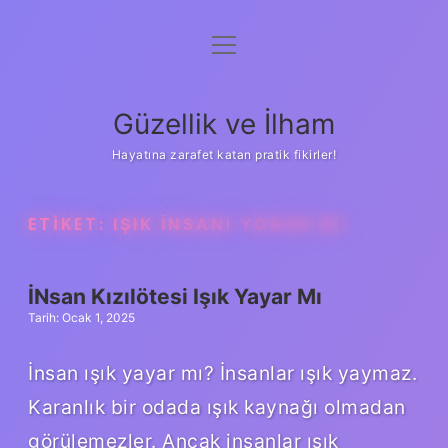
menüyü
Anasayfa
aç
Gizlilik Politikası
Güzellik ve İlham
Yasal Uyarı
Hayatına zarafet katan pratik fikirler!
Hakkımızda
ETIKET:
IŞIK INSANI YORAR MI
İNsan Kızılötesi Işık Yayar Mı
Tarih: Ocak 1, 2025
İnsan ışık yayar mı? İnsanlar ışık yaymaz.
Karanlık bir odada ışık kaynağı olmadan
görülemezler. Ancak insanlar ışık