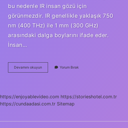
bu nedenle IR insan gözü için
görünmezdir. IR genellikle yaklaşık 750
nm (400 THz) ile 1 mm (300 GHz)
arasındaki dalga boylarını ifade eder.
İnsan…
İNsan
Devamını okuyun
Yorum Bırak
Kızılötesi
Işık
Yayar
Mı
https://enjoyablevideo.com
https://storieshotel.com.tr
https://cundaadasi.com.tr
Sitemap