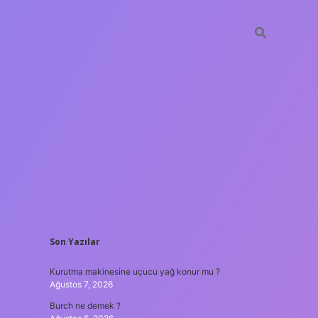
SIDEBAR
Son Yazılar
ilir bahis siteleri
ilbet giriş adresi
www.betexper.xyz/
Kurutma makinesine uçucu yağ konur mu ?
Ağustos 7, 2026
Burch ne demek ?