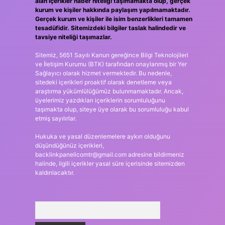
alan içerikler haber niteliği taşımamakta olup, gerçek
kurum ve kişiler hakkında paylaşım yapılmamaktadır.
Gerçek kurum ve kişiler ile isim benzerlikleri tamamen
tesadüfidir. Sitemizdeki bilgiler taslak halindedir ve
tavsiye niteliği taşımazlar.
Sitemiz, 5651 Sayılı Kanun gereğince Bilgi Teknolojileri
ve İletişim Kurumu (BTK) tarafından onaylanmış bir Yer
Sağlayıcı olarak hizmet vermektedir. Bu nedenle,
sitedeki içerikleri proaktif olarak denetleme veya
araştırma yükümlülüğümüz bulunmamaktadır. Ancak,
üyelerimiz yazdıkları içeriklerin sorumluluğunu
taşımakta olup, siteye üye olarak bu sorumluluğu kabul
etmiş sayılırlar.
Hukuka ve yasal düzenlemelere aykırı olduğunu
düşündüğünüz içerikleri,
backlinkpanelicomtr@gmail.com
adresine bildirmeniz
halinde, ilgili içerikler yasal süre içerisinde sitemizden
kaldırılacaktır.
Arama