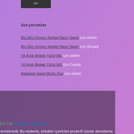
Son yorumlar
Bici Bici Kırmızı Şerbet Nasıl Yapılır
için
admin
Bici Bici Kırmızı Şerbet Nasıl Yapılır
için
Şimşek
14 Aylık Bebek Yürür Mü
için
admin
14 Aylık Bebek Yürür Mü
için
Ceyda
Bebekler Nasil Mutlu Olur
için
admin
6 0 726
Telegram: @karabul
ermektedir. Bu nedenle, sitedeki içerikleri proaktif olarak denetleme