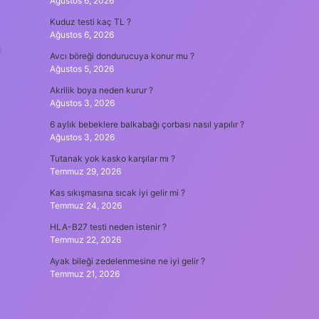
Ağustos 6, 2026
Kuduz testi kaç TL ?
Ağustos 6, 2026
n
Avcı böreği dondurucuya konur mu ?
Ağustos 5, 2026
Akrilik boya neden kurur ?
Ağustos 3, 2026
6 aylık bebeklere balkabağı çorbası nasıl yapılır ?
Ağustos 3, 2026
Tutanak yok kasko karşılar mı ?
Temmuz 29, 2026
Kas sıkışmasına sıcak iyi gelir mi ?
Temmuz 24, 2026
HLA-B27 testi neden istenir ?
Temmuz 22, 2026
Ayak bileği zedelenmesine ne iyi gelir ?
Temmuz 21, 2026