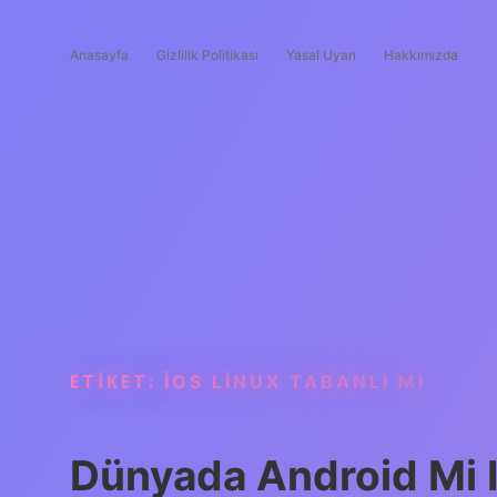
Anasayfa
Gizlilik Politikası
Yasal Uyarı
Hakkımızda
ETIKET:
IOS LINUX TABANLI MI
Dünyada Android Mi 