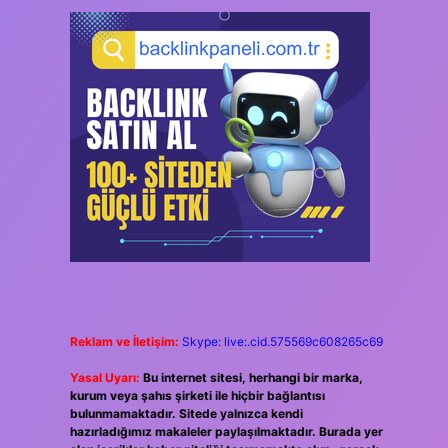
Reklam ve İletişim:
Skype: live:.cid.575569c608265c69
Yasal Uyarı:
Bu internet sitesi, herhangi bir marka,
kurum veya şahıs şirketi ile hiçbir bağlantısı
bulunmamaktadır. Sitede yalnızca kendi
hazırladığımız makaleler paylaşılmaktadır. Burada yer