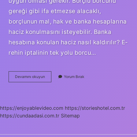
uygun olması gerekir. Borçlu borcunu
gereği gibi ifa etmezse alacaklı,
borçlunun mal, hak ve banka hesaplarına
haciz konulmasını isteyebilir. Banka
hesabına konulan haciz nasıl kaldırılır? E-
rehin iptalinin tek yolu borcu…
İCra
Devamını okuyun
Yorum Bırak
Nedeniyle
Banka
Hesabına
Konulan
Bloke
https://enjoyablevideo.com
https://storieshotel.com.tr
Nasıl
https://cundaadasi.com.tr
Kaldırılır
Sitemap