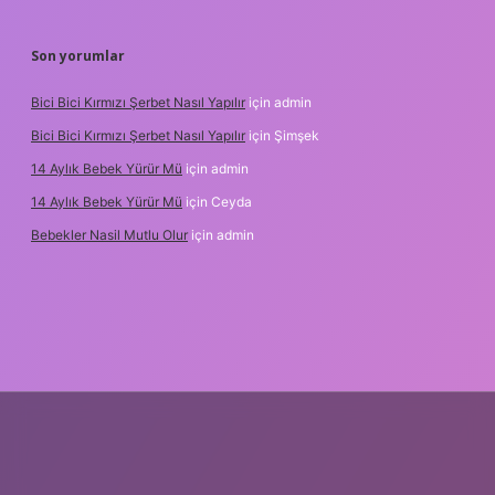
Son yorumlar
Bici Bici Kırmızı Şerbet Nasıl Yapılır
için
admin
Bici Bici Kırmızı Şerbet Nasıl Yapılır
için
Şimşek
14 Aylık Bebek Yürür Mü
için
admin
14 Aylık Bebek Yürür Mü
için
Ceyda
Bebekler Nasil Mutlu Olur
için
admin
z/