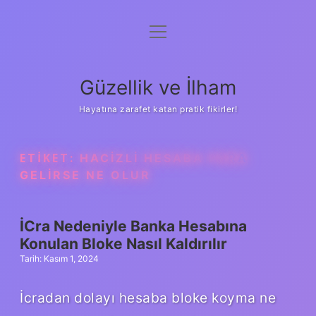
menüyü
Anasayfa
aç
Gizlilik Politikası
Güzellik ve İlham
Yasal Uyarı
Hayatına zarafet katan pratik fikirler!
Hakkımızda
ETIKET:
HACIZLI HESABA PARA
GELIRSE NE OLUR
İCra Nedeniyle Banka Hesabına
Konulan Bloke Nasıl Kaldırılır
Tarih: Kasım 1, 2024
İcradan dolayı hesaba bloke koyma ne