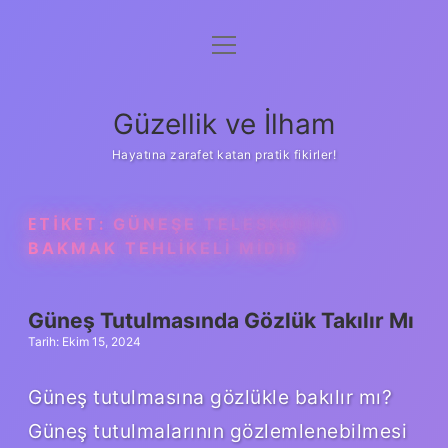
menüyü
Anasayfa
aç
Gizlilik Politikası
Güzellik ve İlham
Yasal Uyarı
Hayatına zarafet katan pratik fikirler!
Hakkımızda
ETIKET:
GÜNEŞE TELESKOPLA
BAKMAK TEHLIKELI MIDIR
Güneş Tutulmasında Gözlük Takılır Mı
Tarih: Ekim 15, 2024
Güneş tutulmasına gözlükle bakılır mı?
Güneş tutulmalarının gözlemlenebilmesi