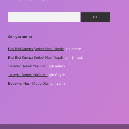
Arama
Son yorumlar
Bici Bici Kırmızı Şerbet Nasıl Yapılır
için
admin
Bici Bici Kırmızı Şerbet Nasıl Yapılır
için
Şimşek
14 Aylık Bebek Yürür Mü
için
admin
14 Aylık Bebek Yürür Mü
için
Ceyda
Bebekler Nasil Mutlu Olur
için
admin
ilbet yeni giriş
güvenilir bahis siteleri
ilbet giriş adresi
www.bet