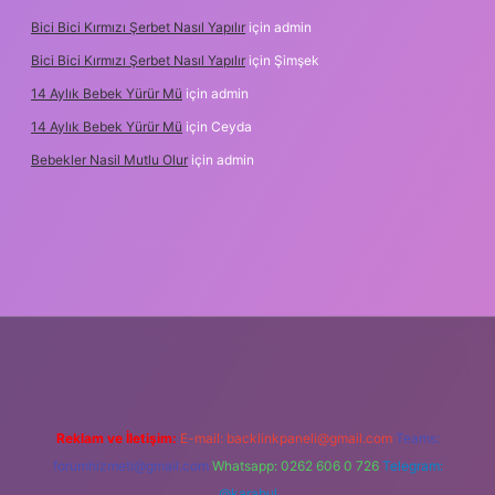
Bici Bici Kırmızı Şerbet Nasıl Yapılır
için
admin
Bici Bici Kırmızı Şerbet Nasıl Yapılır
için
Şimşek
14 Aylık Bebek Yürür Mü
için
admin
14 Aylık Bebek Yürür Mü
için
Ceyda
Bebekler Nasil Mutlu Olur
için
admin
yz/
Reklam ve İletişim:
E-mail:
backlinkpaneli@gmail.com
Teams:
forumhizmeti@gmail.com
Whatsapp: 0262 606 0 726
Telegram:
@karabul