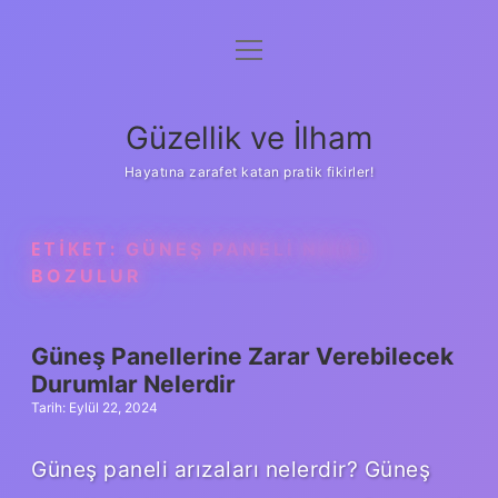
menüyü
Anasayfa
aç
Gizlilik Politikası
Güzellik ve İlham
Yasal Uyarı
Hayatına zarafet katan pratik fikirler!
Hakkımızda
ETIKET:
GÜNEŞ PANELI NASIL
BOZULUR
Güneş Panellerine Zarar Verebilecek
Durumlar Nelerdir
Tarih: Eylül 22, 2024
Güneş paneli arızaları nelerdir? Güneş