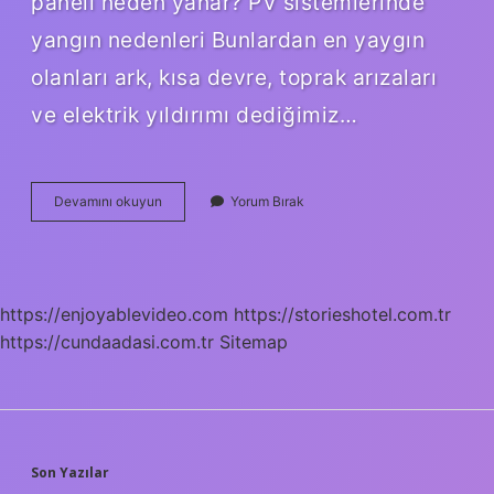
paneli neden yanar? PV sistemlerinde
yangın nedenleri Bunlardan en yaygın
olanları ark, kısa devre, toprak arızaları
ve elektrik yıldırımı dediğimiz…
Güneş
Devamını okuyun
Yorum Bırak
Panellerine
Zarar
Verebilecek
Durumlar
Nelerdir
https://enjoyablevideo.com
https://storieshotel.com.tr
https://cundaadasi.com.tr
Sitemap
SIDEBAR
Son Yazılar