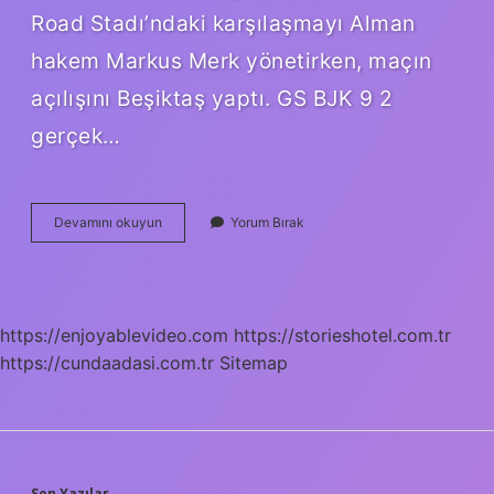
Road Stadı’ndaki karşılaşmayı Alman
hakem Markus Merk yönetirken, maçın
açılışını Beşiktaş yaptı. GS BJK 9 2
gerçek…
Beşiktaş
Devamını okuyun
Yorum Bırak
Kimden
6
Yedi
https://enjoyablevideo.com
https://storieshotel.com.tr
https://cundaadasi.com.tr
Sitemap
Son Yazılar