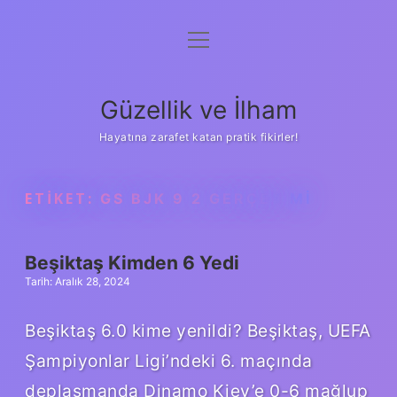
menüyü
Anasayfa
aç
Gizlilik Politikası
Güzellik ve İlham
Yasal Uyarı
Hayatına zarafet katan pratik fikirler!
Hakkımızda
ETIKET:
GS BJK 9 2 GERÇEK MI
Beşiktaş Kimden 6 Yedi
Tarih: Aralık 28, 2024
Beşiktaş 6.0 kime yenildi? Beşiktaş, UEFA
Şampiyonlar Ligi’ndeki 6. maçında
deplasmanda Dinamo Kiev’e 0-6 mağlup