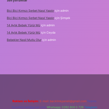
Son yorumlar
Bici Bici Kırmızı Şerbet Nasıl Yapılır
için
admin
Bici Bici Kırmızı Şerbet Nasıl Yapılır
için
Şimşek
14 Aylık Bebek Yürür Mü
için
admin
14 Aylık Bebek Yürür Mü
için
Ceyda
Bebekler Nasil Mutlu Olur
için
admin
per.xyz/
Reklam ve İletişim:
E-mail:
backlinkpaneli@gmail.com
Teams:
forumhizmeti@gmail.com
Whatsapp: 0262 606 0 726
Telegram: