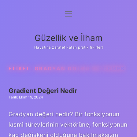
menüyü
Anasayfa
aç
Gizlilik Politikası
Güzellik ve İlham
Yasal Uyarı
Hayatına zarafet katan pratik fikirler!
Hakkımızda
ETIKET:
GRADYAN DOLGU NE DEMEK
Gradient Değeri Nedir
Tarih: Ekim 19, 2024
Gradyan değeri nedir? Bir fonksiyonun
kısmi türevlerinin vektörüne, fonksiyonun
kaç değişkeni olduğuna bakılmaksızın