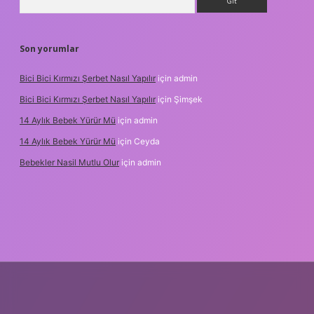
Son yorumlar
Bici Bici Kırmızı Şerbet Nasıl Yapılır
için
admin
Bici Bici Kırmızı Şerbet Nasıl Yapılır
için
Şimşek
14 Aylık Bebek Yürür Mü
için
admin
14 Aylık Bebek Yürür Mü
için
Ceyda
Bebekler Nasil Mutlu Olur
için
admin
z/