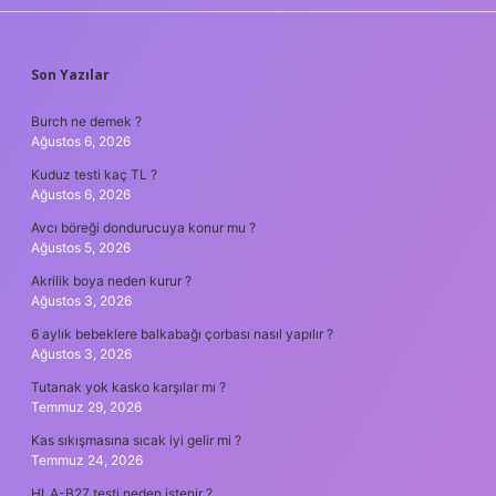
SIDEBAR
Son Yazılar
Burch ne demek ?
Ağustos 6, 2026
Kuduz testi kaç TL ?
Ağustos 6, 2026
Avcı böreği dondurucuya konur mu ?
Ağustos 5, 2026
Akrilik boya neden kurur ?
Ağustos 3, 2026
6 aylık bebeklere balkabağı çorbası nasıl yapılır ?
Ağustos 3, 2026
Tutanak yok kasko karşılar mı ?
Temmuz 29, 2026
Kas sıkışmasına sıcak iyi gelir mi ?
Temmuz 24, 2026
HLA-B27 testi neden istenir ?