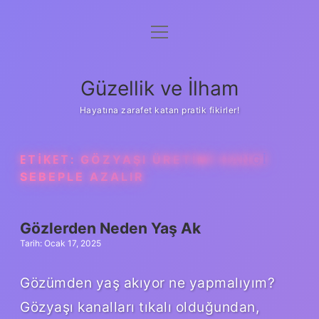
menüyü
Anasayfa
aç
Gizlilik Politikası
Güzellik ve İlham
Yasal Uyarı
Hayatına zarafet katan pratik fikirler!
Hakkımızda
ETIKET:
GÖZYAŞI ÜRETIMI HANGI
SEBEPLE AZALIR
Gözlerden Neden Yaş Ak
Tarih: Ocak 17, 2025
Gözümden yaş akıyor ne yapmalıyım?
Gözyaşı kanalları tıkalı olduğundan,