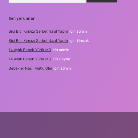
Son yorumlar
Bici Bici Kırmızı Şerbet Nasıl Yapılır
için
admin
Bici Bici Kırmızı Şerbet Nasıl Yapılır
için
Şimşek
14 Aylık Bebek Yürür Mü
için
admin
14 Aylık Bebek Yürür Mü
için
Ceyda
Bebekler Nasil Mutlu Olur
için
admin
ş adresi
www.betexper.xyz/