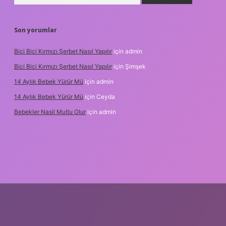
Son yorumlar
Bici Bici Kırmızı Şerbet Nasıl Yapılır
için
admin
Bici Bici Kırmızı Şerbet Nasıl Yapılır
için
Şimşek
14 Aylık Bebek Yürür Mü
için
admin
14 Aylık Bebek Yürür Mü
için
Ceyda
Bebekler Nasil Mutlu Olur
için
admin
ilbet yeni giriş
güvenilir bahis siteleri
ilbet giriş adresi
www.be