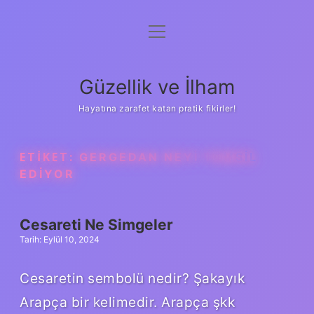
menüyü
Anasayfa
aç
Gizlilik Politikası
Güzellik ve İlham
Yasal Uyarı
Hayatına zarafet katan pratik fikirler!
Hakkımızda
ETIKET:
GERGEDAN NEYI TEMSIL
EDIYOR
Cesareti Ne Simgeler
Tarih: Eylül 10, 2024
Cesaretin sembolü nedir? Şakayık
Arapça bir kelimedir. Arapça şkk