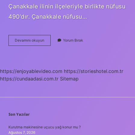
Çanakkale ilinin ilçeleriyle birlikte nüfusu
490’dır. Çanakkale nüfusu…
Çanakkale
Devamını okuyun
Yorum Bırak
Nüfusu
Kaç
2024
https://enjoyablevideo.com
https://storieshotel.com.tr
https://cundaadasi.com.tr
Sitemap
SIDEBAR
Son Yazılar
Kurutma makinesine uçucu yağ konur mu ?
Ağustos 7, 2026