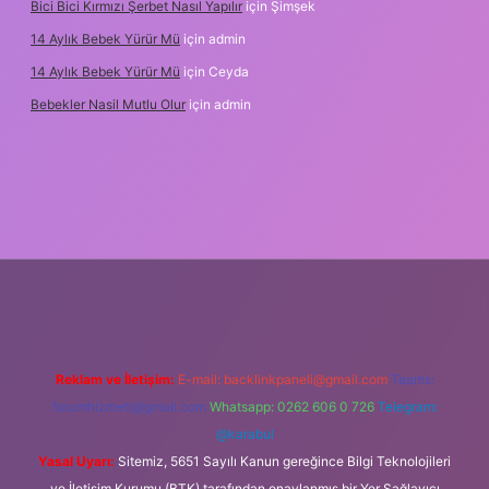
Bici Bici Kırmızı Şerbet Nasıl Yapılır
için
Şimşek
14 Aylık Bebek Yürür Mü
için
admin
14 Aylık Bebek Yürür Mü
için
Ceyda
Bebekler Nasil Mutlu Olur
için
admin
yz/
Reklam ve İletişim:
E-mail:
backlinkpaneli@gmail.com
Teams:
forumhizmeti@gmail.com
Whatsapp: 0262 606 0 726
Telegram:
@karabul
Yasal Uyarı:
Sitemiz, 5651 Sayılı Kanun gereğince Bilgi Teknolojileri
ve İletişim Kurumu (BTK) tarafından onaylanmış bir Yer Sağlayıcı