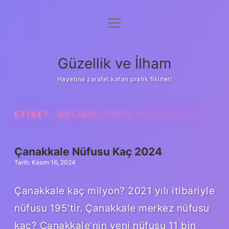
menüyü
Anasayfa
aç
Gizlilik Politikası
Güzellik ve İlham
Yasal Uyarı
Hayatına zarafet katan pratik fikirler!
Hakkımızda
ETIKET:
GELIBOLUNUN NÜFUSU KAÇ
Çanakkale Nüfusu Kaç 2024
Tarih: Kasım 16, 2024
Çanakkale kaç milyon? 2021 yılı itibariyle
nüfusu 195’tir. Çanakkale merkez nüfusu
kaç? Çanakkale’nin yeni nüfusu 11 bin