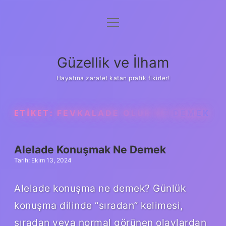
menüyü
Anasayfa
aç
Gizlilik Politikası
Güzellik ve İlham
Yasal Uyarı
Hayatına zarafet katan pratik fikirler!
Hakkımızda
ETIKET:
FEVKALADE OLUR NE DEMEK
Alelade Konuşmak Ne Demek
Tarih: Ekim 13, 2024
Alelade konuşma ne demek? Günlük
konuşma dilinde “sıradan” kelimesi,
sıradan veya normal görünen olaylardan