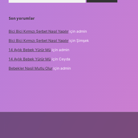
Son yorumlar
Bici Bici Kırmızı Şerbet Nasıl Yapılır
için
admin
Bici Bici Kırmızı Şerbet Nasıl Yapılır
için
Şimşek
14 Aylık Bebek Yürür Mü
için
admin
14 Aylık Bebek Yürür Mü
için
Ceyda
Bebekler Nasil Mutlu Olur
için
admin
/