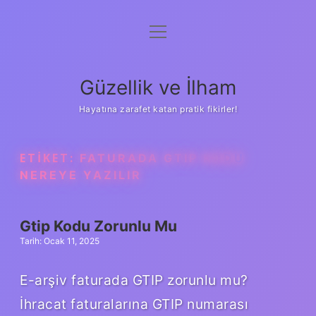
menüyü
Anasayfa
aç
Gizlilik Politikası
Güzellik ve İlham
Yasal Uyarı
Hayatına zarafet katan pratik fikirler!
Hakkımızda
ETIKET:
FATURADA GTIP KODU
NEREYE YAZILIR
Gtip Kodu Zorunlu Mu
Tarih: Ocak 11, 2025
E-arşiv faturada GTIP zorunlu mu?
İhracat faturalarına GTIP numarası