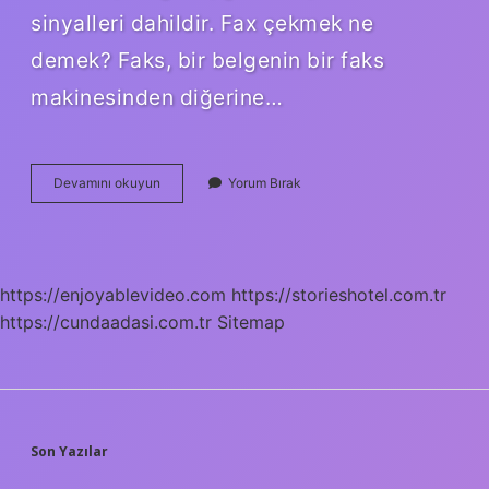
sinyalleri dahildir. Fax çekmek ne
demek? Faks, bir belgenin bir faks
makinesinden diğerine…
Belgegeçer
Devamını okuyun
Yorum Bırak
Ne
Demek
https://enjoyablevideo.com
https://storieshotel.com.tr
https://cundaadasi.com.tr
Sitemap
SIDEBAR
Son Yazılar