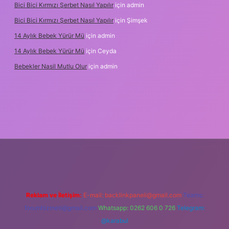
Bici Bici Kırmızı Şerbet Nasıl Yapılır
için
admin
Bici Bici Kırmızı Şerbet Nasıl Yapılır
için
Şimşek
14 Aylık Bebek Yürür Mü
için
admin
14 Aylık Bebek Yürür Mü
için
Ceyda
Bebekler Nasil Mutlu Olur
için
admin
yz/
Reklam ve İletişim:
E-mail:
backlinkpaneli@gmail.com
Teams:
forumhizmeti@gmail.com
Whatsapp: 0262 606 0 726
Telegram:
@karabul