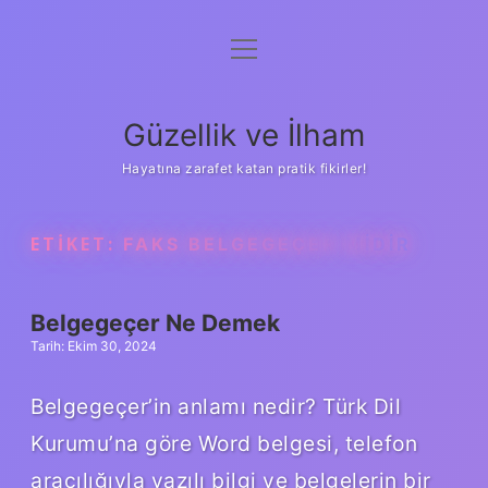
menüyü
Anasayfa
aç
Gizlilik Politikası
Güzellik ve İlham
Yasal Uyarı
Hayatına zarafet katan pratik fikirler!
Hakkımızda
ETIKET:
FAKS BELGEGEÇER MIDIR
Belgegeçer Ne Demek
Tarih: Ekim 30, 2024
Belgegeçer’in anlamı nedir? Türk Dil
Kurumu’na göre Word belgesi, telefon
aracılığıyla yazılı bilgi ve belgelerin bir