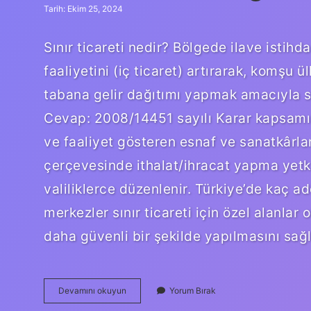
Tarih: Ekim 25, 2024
Sınır ticareti nedir? Bölgede ilave istihd
faaliyetini (iç ticaret) artırarak, komşu ü
tabana gelir dağıtımı yapmak amacıyla sını
Cevap: 2008/14451 sayılı Karar kapsamında
ve faaliyet gösteren esnaf ve sanatkârlar
çerçevesinde ithalat/ihracat yapma yetkisi
valiliklerce düzenlenir. Türkiye’de kaç a
merkezler sınır ticareti için özel alanlar o
daha güvenli bir şekilde yapılmasını sağ
Sınır
Devamını okuyun
Yorum Bırak
Ticareti