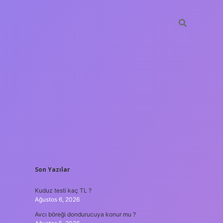
SIDEBAR
Son Yazılar
enilir bahis siteleri
ilbet giriş adresi
www.betexper.xyz/
Kuduz testi kaç TL ?
Ağustos 6, 2026
Avcı böreği dondurucuya konur mu ?