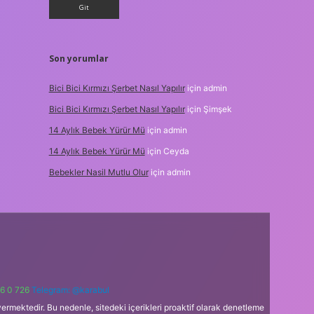
Son yorumlar
Bici Bici Kırmızı Şerbet Nasıl Yapılır
için
admin
Bici Bici Kırmızı Şerbet Nasıl Yapılır
için
Şimşek
14 Aylık Bebek Yürür Mü
için
admin
14 Aylık Bebek Yürür Mü
için
Ceyda
Bebekler Nasil Mutlu Olur
için
admin
6 0 726
Telegram: @karabul
ermektedir. Bu nedenle, sitedeki içerikleri proaktif olarak denetleme