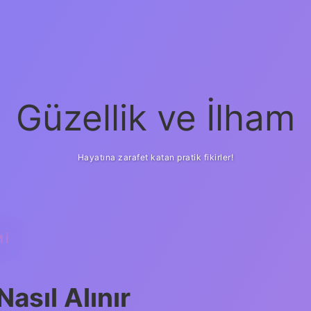
Güzellik ve İlham
Hayatına zarafet katan pratik fikirler!
MI
ilbet yeni giriş
güv
Nasıl Alınır