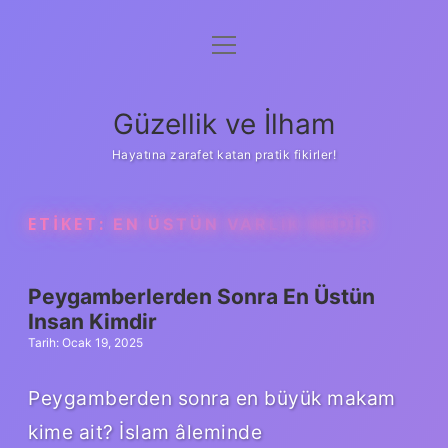
menüyü
Anasayfa
aç
Gizlilik Politikası
Güzellik ve İlham
Yasal Uyarı
Hayatına zarafet katan pratik fikirler!
Hakkımızda
ETIKET:
EN ÜSTÜN VARLIK NEDIR
Peygamberlerden Sonra En Üstün
Insan Kimdir
Tarih: Ocak 19, 2025
Peygamberden sonra en büyük makam
kime ait? İslam âleminde