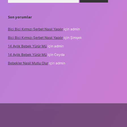
Son yorumlar
Bici Bici Kırmızı Şerbet Nasıl Yapılır
için
admin
Bici Bici Kırmızı Şerbet Nasıl Yapılır
için
Şimşek
14 Aylık Bebek Yürür Mü
için
admin
14 Aylık Bebek Yürür Mü
için
Ceyda
Bebekler Nasil Mutlu Olur
için
admin
z/