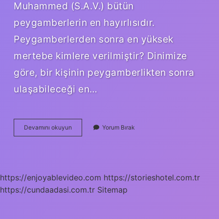
Muhammed (S.A.V.) bütün
peygamberlerin en hayırlısıdır.
Peygamberlerden sonra en yüksek
mertebe kimlere verilmiştir? Dinimize
göre, bir kişinin peygamberlikten sonra
ulaşabileceği en…
Peygamberlerden
Devamını okuyun
Yorum Bırak
Sonra
En
Üstün
Insan
Kimdir
https://enjoyablevideo.com
https://storieshotel.com.tr
https://cundaadasi.com.tr
Sitemap