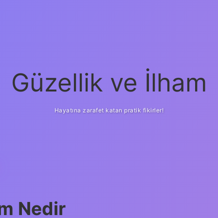
Güzellik ve İlham
Hayatına zarafet katan pratik fikirler!
ilbet yeni giriş
güven
üm Nedir