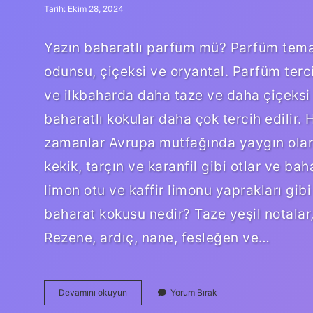
Tarih: Ekim 28, 2024
Yazın baharatlı parfüm mü? Parfüm temalar
odunsu, çiçeksi ve oryantal. Parfüm terc
ve ilkbaharda daha taze ve daha çiçeksi 
baharatlı kokular daha çok tercih edilir.
zamanlar Avrupa mutfağında yaygın olara
kekik, tarçın ve karanfil gibi otlar ve b
limon otu ve kaffir limonu yaprakları gibi
baharat kokusu nedir? Taze yeşil notalar
Rezene, ardıç, nane, fesleğen ve…
Baharat
Devamını okuyun
Yorum Bırak
Kokulu