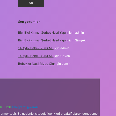
Son yorumlar
Bici Bici Kırmızı Şerbet Nasıl Yapılır
için
admin
Bici Bici Kırmızı Şerbet Nasıl Yapılır
için
Şimşek
14 Aylık Bebek Yürür Mü
için
admin
14 Aylık Bebek Yürür Mü
için
Ceyda
Bebekler Nasil Mutlu Olur
için
admin
6 0 726
Telegram: @karabul
ermektedir. Bu nedenle, sitedeki içerikleri proaktif olarak denetleme