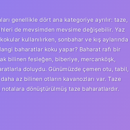
ı genellikle dört ana kategoriye ayrılır: taze,
ihleri ​​de mevsimden mevsime değişebilir. Yaz
kokular kullanılırken, sonbahar ve kış aylarında
 Hangi baharatlar koku yapar? Baharat rafı bir
k bilinen fesleğen, biberiye, mercanköşk,
aharatlarla doluydu. Günümüzde çemen otu, tabil,
 daha az bilinen otların kavanozları var. Taze
, notalara dönüştürülmüş taze baharatlardır.