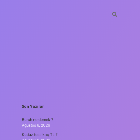
SIDEBAR
Son Yazılar
ilir bahis siteleri
ilbet giriş adresi
www.betexper.xyz/
Burch ne demek ?
Ağustos 6, 2026
Kuduz testi kaç TL ?