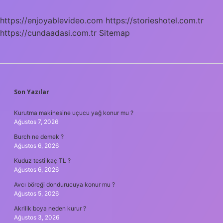
Aynı
Şey
https://enjoyablevideo.com
https://storieshotel.com.tr
Mi
https://cundaadasi.com.tr
Sitemap
SIDEBAR
Son Yazılar
Kurutma makinesine uçucu yağ konur mu ?
Ağustos 7, 2026
Burch ne demek ?
Ağustos 6, 2026
Kuduz testi kaç TL ?
Ağustos 6, 2026
Avcı böreği dondurucuya konur mu ?
Ağustos 5, 2026
Akrilik boya neden kurur ?
Ağustos 3, 2026