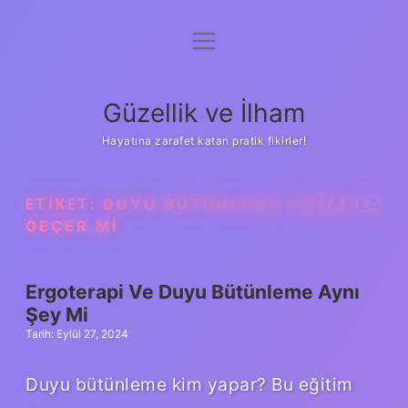
menüyü
Anasayfa
aç
Gizlilik Politikası
Güzellik ve İlham
Yasal Uyarı
Hayatına zarafet katan pratik fikirler!
Hakkımızda
ETIKET:
DUYU BÜTÜNLEME ZAMANLA
GEÇER MI
Ergoterapi Ve Duyu Bütünleme Aynı
Şey Mi
Tarih: Eylül 27, 2024
Duyu bütünleme kim yapar? Bu eğitim