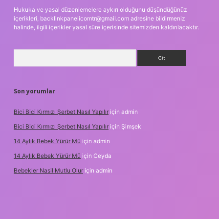
Hukuka ve yasal düzenlemelere aykırı olduğunu düşündüğünüz
içerikleri,
backlinkpanelicomtr@gmail.com
adresine bildirmeniz
halinde, ilgili içerikler yasal süre içerisinde sitemizden kaldırılacaktır.
Arama
Son yorumlar
Bici Bici Kırmızı Şerbet Nasıl Yapılır
için
admin
Bici Bici Kırmızı Şerbet Nasıl Yapılır
için
Şimşek
14 Aylık Bebek Yürür Mü
için
admin
14 Aylık Bebek Yürür Mü
için
Ceyda
Bebekler Nasil Mutlu Olur
için
admin