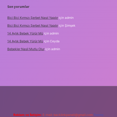
Son yorumlar
Bici Bici Kırmızı Şerbet Nasıl Yapılır
için
admin
Bici Bici Kırmızı Şerbet Nasıl Yapılır
için
Şimşek
14 Aylık Bebek Yürür Mü
için
admin
14 Aylık Bebek Yürür Mü
için
Ceyda
Bebekler Nasil Mutlu Olur
için
admin
/
Reklam ve İletişim:
E-mail:
backlinkpaneli@gmail.com
Teams: