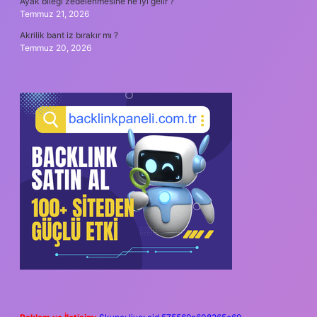
Ayak bileği zedelenmesine ne iyi gelir ?
Temmuz 21, 2026
Akrilik bant iz bırakır mı ?
Temmuz 20, 2026