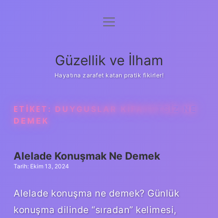
menüyü
Anasayfa
aç
Gizlilik Politikası
Güzellik ve İlham
Yasal Uyarı
Hayatına zarafet katan pratik fikirler!
Hakkımızda
ETIKET:
DUYGUSLAR KIFAYETSIZ NE
DEMEK
Alelade Konuşmak Ne Demek
Tarih: Ekim 13, 2024
Alelade konuşma ne demek? Günlük
konuşma dilinde “sıradan” kelimesi,