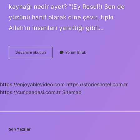
kaynağı nedir ayet? “(Ey Resul!) Sen de
yüzünü hanif olarak dine çevir, tıpkı
Allah’ın insanları yarattığı gibi!…
Dinin
Devamını okuyun
Yorum Bırak
Kaynağı
Nedir
Diyanet
https://enjoyablevideo.com
https://storieshotel.com.tr
https://cundaadasi.com.tr
Sitemap
SIDEBAR
Son Yazılar