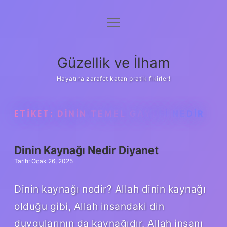
menüyü
Anasayfa
aç
Gizlilik Politikası
Güzellik ve İlham
Yasal Uyarı
Hayatına zarafet katan pratik fikirler!
Hakkımızda
ETIKET:
DININ TEMEL GAYESI NEDIR
Dinin Kaynağı Nedir Diyanet
Tarih: Ocak 26, 2025
Dinin kaynağı nedir? Allah dinin kaynağı
olduğu gibi, Allah insandaki din
duygularının da kaynağıdır. Allah insanı