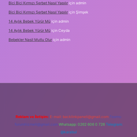
Bici Bici Kırmızı Şerbet Nasıl Yapılır
için
admin
Bici Bici Kırmızı Şerbet Nasıl Yapılır
için
Şimşek
14 Aylık Bebek Yürür Mü
için
admin
14 Aylık Bebek Yürür Mü
için
Ceyda
Bebekler Nasil Mutlu Olur
için
admin
xyz/
Reklam ve İletişim:
E-mail:
backlinkpaneli@gmail.com
Teams:
forumhizmeti@gmail.com
Whatsapp: 0262 606 0 726
Telegram:
@karabul