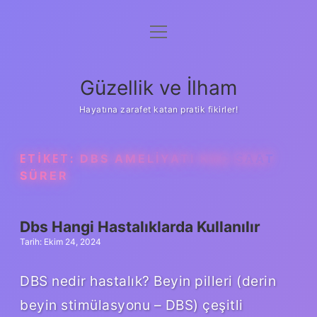
menüyü
Anasayfa
aç
Gizlilik Politikası
Güzellik ve İlham
Yasal Uyarı
Hayatına zarafet katan pratik fikirler!
Hakkımızda
ETIKET:
DBS AMELIYATI KAÇ SAAT
SÜRER
Dbs Hangi Hastalıklarda Kullanılır
Tarih: Ekim 24, 2024
DBS nedir hastalık? Beyin pilleri (derin
beyin stimülasyonu – DBS) çeşitli