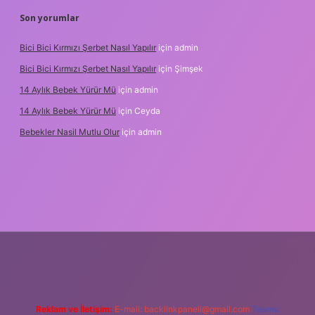
Son yorumlar
Bici Bici Kırmızı Şerbet Nasıl Yapılır
için
admin
Bici Bici Kırmızı Şerbet Nasıl Yapılır
için
Şimşek
14 Aylık Bebek Yürür Mü
için
admin
14 Aylık Bebek Yürür Mü
için
Ceyda
Bebekler Nasil Mutlu Olur
için
admin
z/
Reklam ve İletişim:
E-mail:
backlinkpaneli@gmail.com
Teams: