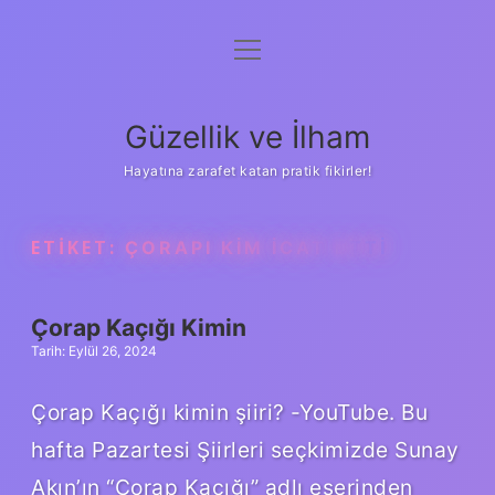
menüyü
Anasayfa
aç
Gizlilik Politikası
Güzellik ve İlham
Yasal Uyarı
Hayatına zarafet katan pratik fikirler!
Hakkımızda
ETIKET:
ÇORAPI KIM ICAT ETTI
Çorap Kaçığı Kimin
Tarih: Eylül 26, 2024
Çorap Kaçığı kimin şiiri? -YouTube. Bu
hafta Pazartesi Şiirleri seçkimizde Sunay
Akın’ın “Çorap Kaçığı” adlı eserinden