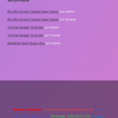
Son yorumlar
Bici Bici Kırmızı Şerbet Nasıl Yapılır
için
admin
Bici Bici Kırmızı Şerbet Nasıl Yapılır
için
Şimşek
14 Aylık Bebek Yürür Mü
için
admin
14 Aylık Bebek Yürür Mü
için
Ceyda
Bebekler Nasil Mutlu Olur
için
admin
yz/
Reklam ve İletişim:
E-mail:
backlinkpaneli@gmail.com
Teams:
forumhizmeti@gmail.com
Whatsapp: 0262 606 0 726
Telegram: