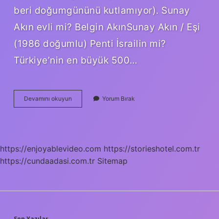
beri doğumgününü kutlamıyor). Sunay
Akın evli mi? Belgin AkınSunay Akın / Eşi
(1986 doğumlu) Penti İsrailin mi?
Türkiye’nin en büyük 500…
Çorap
Devamını okuyun
Yorum Bırak
Kaçığı
Kimin
https://enjoyablevideo.com
https://storieshotel.com.tr
https://cundaadasi.com.tr
Sitemap
Son Yazılar