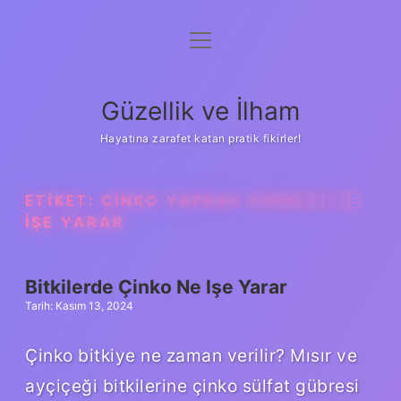
menüyü
Anasayfa
aç
Gizlilik Politikası
Güzellik ve İlham
Yasal Uyarı
Hayatına zarafet katan pratik fikirler!
Hakkımızda
ETIKET:
ÇINKO YAPRAK GÜBRESI NE
IŞE YARAR
Bitkilerde Çinko Ne Işe Yarar
Tarih: Kasım 13, 2024
Çinko bitkiye ne zaman verilir? Mısır ve
ayçiçeği bitkilerine çinko sülfat gübresi