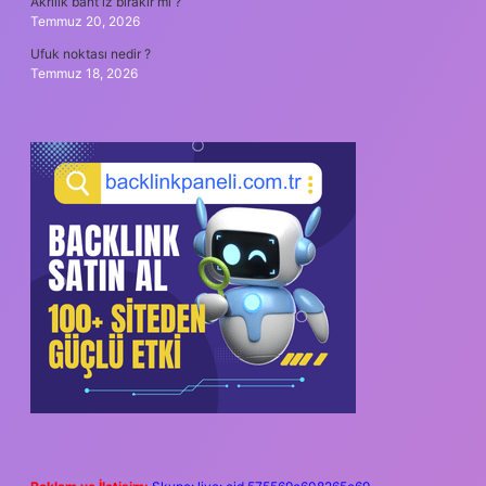
Akrilik bant iz bırakır mı ?
Temmuz 20, 2026
Ufuk noktası nedir ?
Temmuz 18, 2026