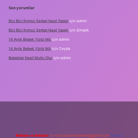
Son yorumlar
Bici Bici Kırmızı Şerbet Nasıl Yapılır
için
admin
Bici Bici Kırmızı Şerbet Nasıl Yapılır
için
Şimşek
14 Aylık Bebek Yürür Mü
için
admin
14 Aylık Bebek Yürür Mü
için
Ceyda
Bebekler Nasil Mutlu Olur
için
admin
z/
Reklam ve İletişim:
E-mail:
backlinkpaneli@gmail.com
Teams: