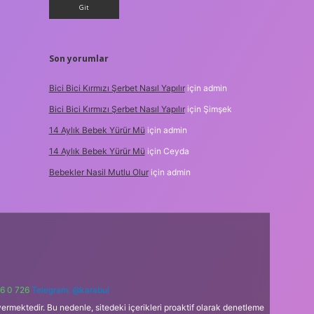
Son yorumlar
Bici Bici Kırmızı Şerbet Nasıl Yapılır
için
admin
Bici Bici Kırmızı Şerbet Nasıl Yapılır
için
Şimşek
14 Aylık Bebek Yürür Mü
için
admin
14 Aylık Bebek Yürür Mü
için
Ceyda
Bebekler Nasil Mutlu Olur
için
admin
6 0 726
Telegram: @karabul
ermektedir. Bu nedenle, sitedeki içerikleri proaktif olarak denetleme