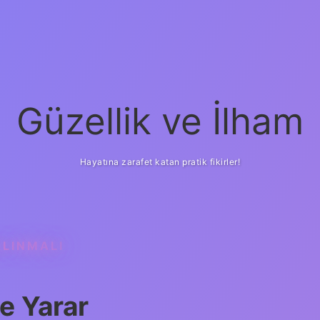
Güzellik ve İlham
Hayatına zarafet katan pratik fikirler!
ALINMALI
şe Yarar