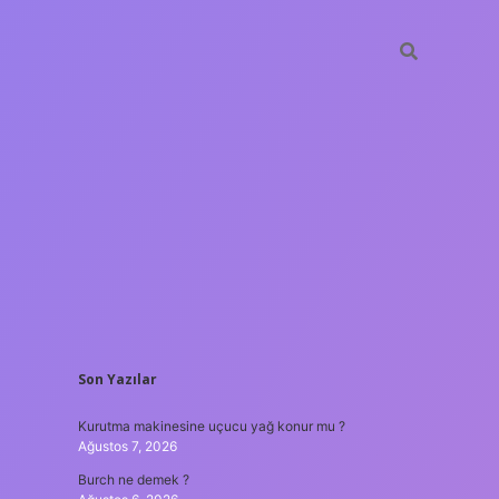
SIDEBAR
Son Yazılar
ilbet yeni
Kurutma makinesine uçucu yağ konur mu ?
Ağustos 7, 2026
Burch ne demek ?