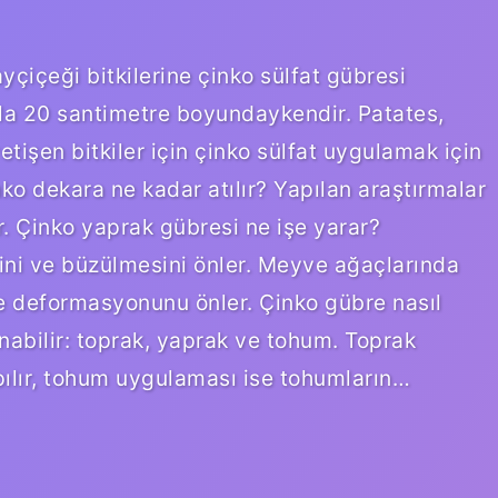
yçiçeği bitkilerine çinko sülfat gübresi
 ila 20 santimetre boyundaykendir. Patates,
etişen bitkiler için çinko sülfat uygulamak için
o dekara ne kadar atılır? Yapılan araştırmalar
 Çinko yaprak gübresi ne işe yarar?
ini ve büzülmesini önler. Meyve ağaçlarında
e deformasyonunu önler. Çinko gübre nasıl
anabilir: toprak, yaprak ve tohum. Toprak
ılır, tohum uygulaması ise tohumların…