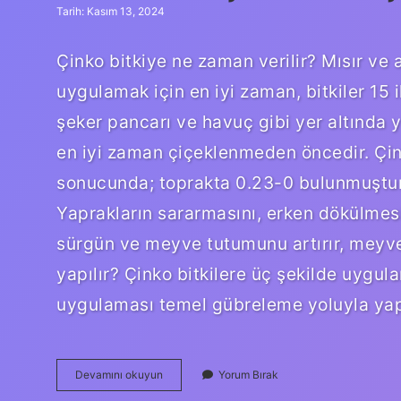
Tarih: Kasım 13, 2024
Çinko bitkiye ne zaman verilir? Mısır ve a
uygulamak için en iyi zaman, bitkiler 15
şeker pancarı ve havuç gibi yer altında y
en iyi zaman çiçeklenmeden öncedir. Çink
sonucunda; toprakta 0.23-0 bulunmuştur.
Yaprakların sararmasını, erken dökülmes
sürgün ve meyve tutumunu artırır, meyv
yapılır? Çinko bitkilere üç şekilde uygul
uygulaması temel gübreleme yoluyla yap
Bitkilerde
Devamını okuyun
Yorum Bırak
Çinko