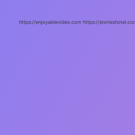
Ne
Işe
Yarar
https://enjoyablevideo.com
https://storieshotel.co