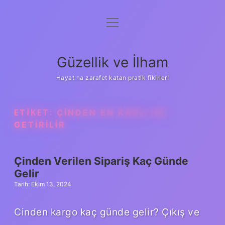
menüyü
Anasayfa
aç
Gizlilik Politikası
Güzellik ve İlham
Yasal Uyarı
Hayatına zarafet katan pratik fikirler!
Hakkımızda
ETIKET:
ÇINDEN EN KARLI NE
GETIRILIR
Çinden Verilen Sipariş Kaç Günde
Gelir
Tarih: Ekim 13, 2024
Cinden kargo kaç günde gelir? Çıkış ve