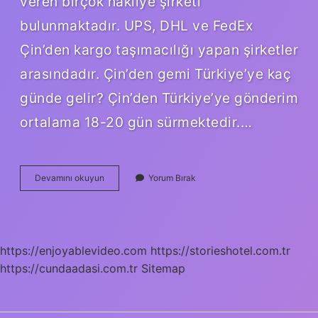
veren birçok nakliye şirketi
bulunmaktadır. UPS, DHL ve FedEx
Çin’den kargo taşımacılığı yapan şirketler
arasındadır. Çin’den gemi Türkiye’ye kaç
günde gelir? Çin’den Türkiye’ye gönderim
ortalama 18-20 gün sürmektedir.…
Çinden
Devamını okuyun
Yorum Bırak
Verilen
Sipariş
Kaç
Günde
Gelir
https://enjoyablevideo.com
https://storieshotel.com.tr
https://cundaadasi.com.tr
Sitemap