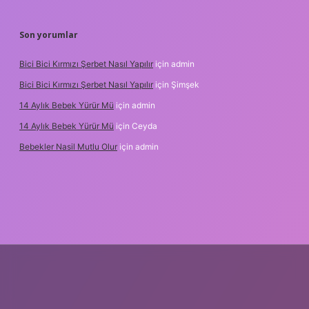
Son yorumlar
Bici Bici Kırmızı Şerbet Nasıl Yapılır
için
admin
Bici Bici Kırmızı Şerbet Nasıl Yapılır
için
Şimşek
14 Aylık Bebek Yürür Mü
için
admin
14 Aylık Bebek Yürür Mü
için
Ceyda
Bebekler Nasil Mutlu Olur
için
admin
z/