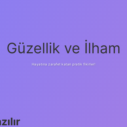
Güzellik ve İlham
Hayatına zarafet katan pratik fikirler!
ilbet yeni giriş
güven
zılır