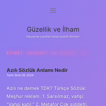
menüyü
Anasayfa
aç
Gizlilik Politikası
Güzellik ve İlham
Yasal Uyarı
Hayatına zarafet katan pratik fikirler!
Hakkımızda
ETIKET:
CESARET NE DEMEK TDK
Azılı Sözlük Anlamı Nedir
Tarih: Ekim 26, 2024
Azılı ne demek TDK? Türkçe Sözlük:
Meşhur reklam. 1. Sarsılmaz, vahşi:
“Vahşi katil.” 2. Metafor Çok şiddetli,