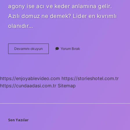
agony ise acı ve keder anlamına gelir.
Azılı domuz ne demek? Lider en kıvrımlı
olanıdır…
Azılı
Devamını okuyun
Yorum Bırak
Sözlük
Anlamı
Nedir
https://enjoyablevideo.com
https://storieshotel.com.tr
https://cundaadasi.com.tr
Sitemap
SIDEBAR
Son Yazılar