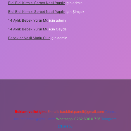
Bici Bici Kırmızı Şerbet Nasıl Yapılır
için
admin
Bici Bici Kırmızı Şerbet Nasıl Yapılır
için
Şimşek
14 Aylık Bebek Yürür Mü
için
admin
14 Aylık Bebek Yürür Mü
için
Ceyda
Bebekler Nasil Mutlu Olur
için
admin
z/
Reklam ve İletişim:
E-mail:
backlinkpaneli@gmail.com
Teams:
forumhizmeti@gmail.com
Whatsapp: 0262 606 0 726
Telegram:
@karabul