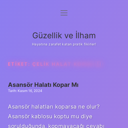
menüyü
Anasayfa
aç
Gizlilik Politikası
Güzellik ve İlham
Yasal Uyarı
Hayatına zarafet katan pratik fikirler!
Hakkımızda
ETIKET:
ÇELIK HALAT KOPAR MI
Asansör Halatı Kopar Mı
Tarih: Kasım 16, 2024
Asansör halatları koparsa ne olur?
Asansör kablosu koptu mu diye
sorulduğunda, kopmayacağı cevabı