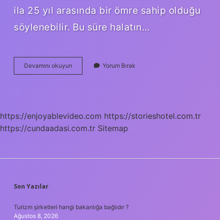
ila 25 yıl arasında bir ömre sahip olduğu
söylenebilir. Bu süre halatın…
Asansör
Devamını okuyun
Yorum Bırak
Halatı
Kopar
Mı
https://enjoyablevideo.com
https://storieshotel.com.tr
https://cundaadasi.com.tr
Sitemap
SIDEBAR
Son Yazılar
Turizm şirketleri hangi bakanlığa bağlıdır ?
Ağustos 8, 2026