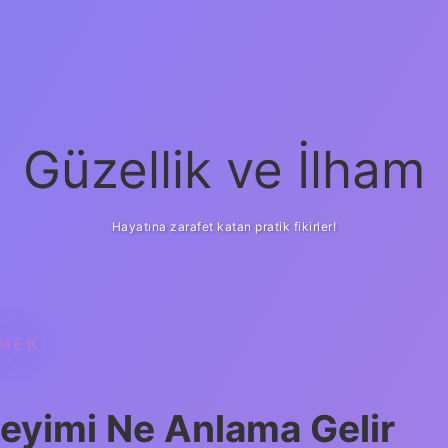
Güzellik ve İlham
Hayatına zarafet katan pratik fikirler!
EMEK
ilbet yeni giriş
gü
eyimi Ne Anlama Gelir