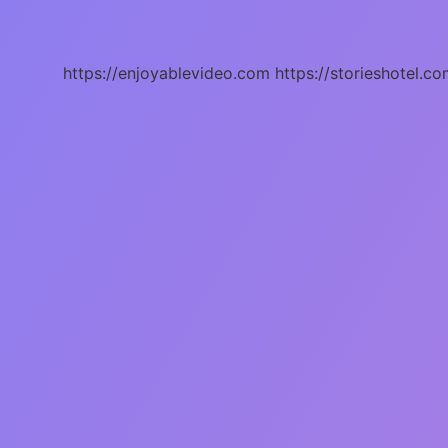
Gibi
Deyimi
Ne
Anlama
https://enjoyablevideo.com
https://storieshotel.co
Gelir