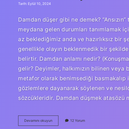
Tarih: Eylül 10, 2024
Damdan düşer gibi ne demek? “Ansızın” t
meydana gelen durumları tanımlamak için k
az beklediğimiz anda ve hazırlıksız bir şe
genellikle olayın beklenmedik bir şekilde
belirtir. Damdan anlamı nedir? (Konuşma
gelir? Deyimler, halkımızın bilinen veya 
metafor olarak benimsediği basmakalıp i
gözlemlere dayanarak söylenen ve nesild
sözcükleridir. Damdan düşmek atasözü m
Damdan
Devamını okuyun
12 Yorum
Düşer