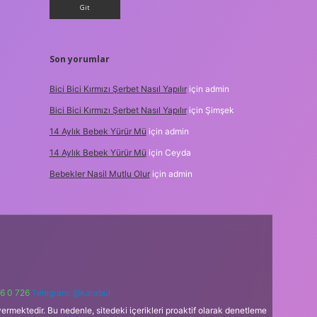
Son yorumlar
Bici Bici Kırmızı Şerbet Nasıl Yapılır
için
admin
Bici Bici Kırmızı Şerbet Nasıl Yapılır
için
Şimşek
14 Aylık Bebek Yürür Mü
için
admin
14 Aylık Bebek Yürür Mü
için
Ceyda
Bebekler Nasil Mutlu Olur
için
admin
6 0 726
Telegram: @karabul
ermektedir. Bu nedenle, sitedeki içerikleri proaktif olarak denetleme