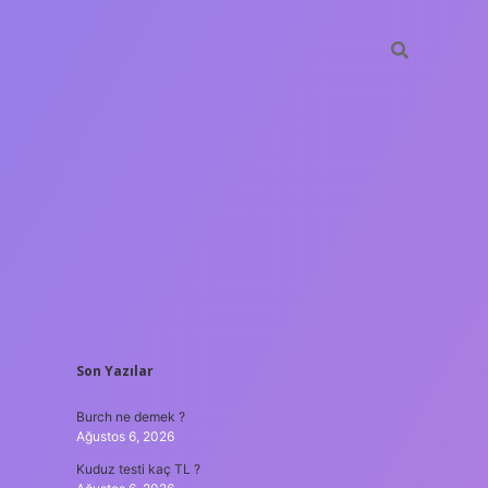
SIDEBAR
Son Yazılar
venilir bahis siteleri
ilbet giriş adresi
www.betexper.xyz/
Burch ne demek ?
Ağustos 6, 2026
Kuduz testi kaç TL ?